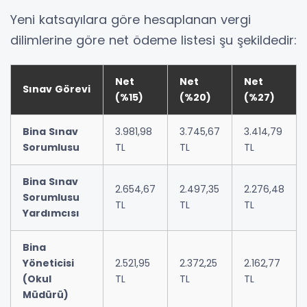
Yeni katsayılara göre hesaplanan vergi
dilimlerine göre net ödeme listesi şu şekildedir:
Net
Net
Net
Sınav Görevi
(%15)
(%20)
(%27)
Bina Sınav
3.981,98
3.745,67
3.414,79
Sorumlusu
TL
TL
TL
Bina Sınav
2.654,67
2.497,35
2.276,48
Sorumlusu
TL
TL
TL
Yardımcısı
Bina
Yöneticisi
2.521,95
2.372,25
2.162,77
(Okul
TL
TL
TL
Müdürü)