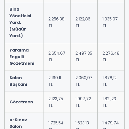
Bina
Yöneticisi
2.256,38
2.122,86
1.935,07
Yard.
TL
TL
TL
(Müdür
Yard.)
Yardımcı
2.654,67
2.497,35
2.276,48
Engelli
TL
TL
TL
Gözetmeni
Salon
2.190,11
2.060,07
1.878,12
Başkanı
TL
TL
TL
2.123,75
1.997,72
1.821,23
Gözetmen
TL
TL
TL
e-Sınav
1.725,54
1.623,13
1.479,74
Salon