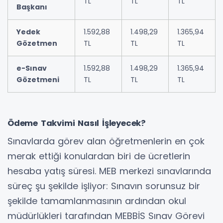
TL
TL
TL
Başkanı
Yedek
1.592,88
1.498,29
1.365,94
Gözetmen
TL
TL
TL
e-Sınav
1.592,88
1.498,29
1.365,94
Gözetmeni
TL
TL
TL
Ödeme Takvimi Nasıl İşleyecek?
Sınavlarda görev alan öğretmenlerin en çok
merak ettiği konulardan biri de ücretlerin
hesaba yatış süresi. MEB merkezi sınavlarında
süreç şu şekilde işliyor: Sınavın sorunsuz bir
şekilde tamamlanmasının ardından okul
müdürlükleri tarafından MEBBİS Sınav Görevi