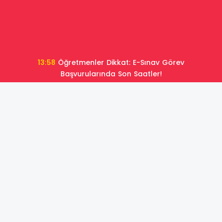
10:52
Öğretmenlerin 2026 yılı yaz tatili il içi mazerete
bağlı atama sonuçları açıklandı