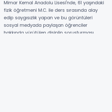
Mimar Kemal Anadolu Lisesi'nde, 61 yaşındaki
fizik öğretmeni M.C. ile ders sırasında alay
edip saygısızlık yapan ve bu görüntüleri
sosyal medyada paylaşan öğrenciler
hakkında yürütülen disiplin soruşturması
tamamlandı.
Toplam 7 öğrenci hakkında karar verildi:
5 öğrenciye örgün öğretimden çıkarma
cezası (yani okuldan atılma, başka bir
örgün eğitim kurumunda devam
edememe),
2 öğrenciye okul değiştirme cezası.
Bu karar, Milli Eğitim Bakanlığı mevzuatı