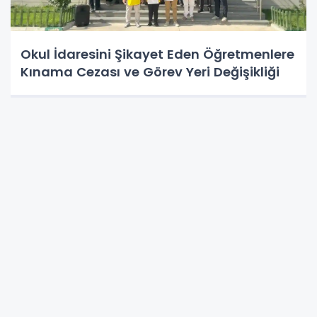
Okul İdaresini Şikayet Eden Öğretmenlere
Kınama Cezası ve Görev Yeri Değişikliği