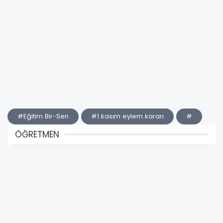
#Eğitim Bir-Sen
#1 kasım eylem kararı
#
ÖĞRETMEN