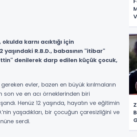
F
M
V
T
okulda karnı acıktığı için
yaşındaki R.B.D., babasının "itibar"
 ettin" denilerek darp edilen küçük çocuk,
gereken evler, bazen en büyük kırılmaların
 son ve en acı örneklerinden biri
andı. Henüz 12 yaşında, hayatın ve eğitimin
Z
.’nin yaşadıkları, bir çocuğun çaresizliğini ve
B
G
önüne serdi.
Ö