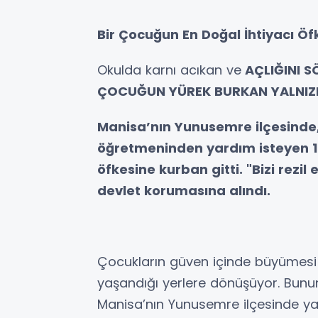
Bir Çocuğun En Doğal İhtiyacı Ö
Okulda karnı acıkan ve
AÇLIĞINI S
ÇOCUĞUN YÜREK BURKAN YALNIZL
Manisa’nın Yunusemre ilçesinde, 
öğretmeninden yardım isteyen 12 
öfkesine kurban gitti. "Bizi rezil
devlet korumasına alındı.
Çocukların güven içinde büyümesi 
yaşandığı yerlere dönüşüyor. Bunun
Manisa’nın Yunusemre ilçesinde yaş