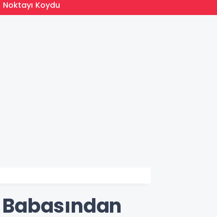
13:05
n Noktayı Koydu
MEB 20
 Babasından