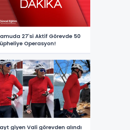
amuda 27'si Aktif Görevde 50
üpheliye Operasyon!
ayt giyen Vali görevden alındı