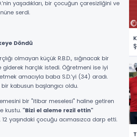
.’nin yaşadıkları, bir çocuğun çaresizliğini ve
önüne serdi.
K
fkeye Döndü
Ş
çlığı olmayan küçük R.B.D., sığınacak bir
iderek harçlık istedi. Öğretmeni ise iyi
etmek amacıyla baba S.D.’yi (34) aradı.
 bir kabusun başlangıcı oldu.
esini bir "itibar meselesi" haline getiren
e kustu.
"Bizi el aleme rezil ettin"
, 12 yaşındaki çocuğu acımasızca darp etti.
T