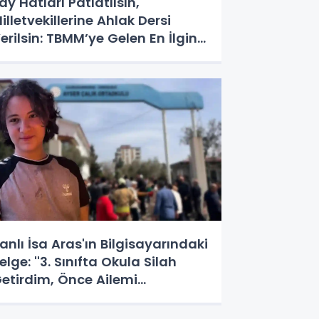
ay Hatları Patlatılsın,
illetvekillerine Ahlak Dersi
erilsin: TBMM’ye Gelen En İlginç
alepler
anlı İsa Aras'ın Bilgisayarındaki
elge: ''3. Sınıfta Okula Silah
etirdim, Önce Ailemi
ldürecektim!''