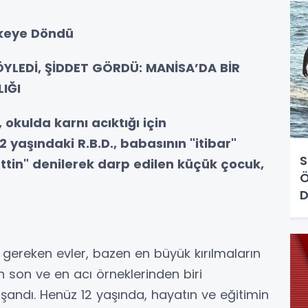
fkeye Döndü
ÖYLEDİ, ŞİDDET GÖRDÜ: MANİSA’DA BİR
IĞI
okulda karnı acıktığı için
yaşındaki R.B.D., babasının "itibar"
S
 ettin" denilerek darp edilen küçük çocuk,
Ö
D
gereken evler, bazen en büyük kırılmaların
 son ve en acı örneklerinden biri
andı. Henüz 12 yaşında, hayatın ve eğitimin