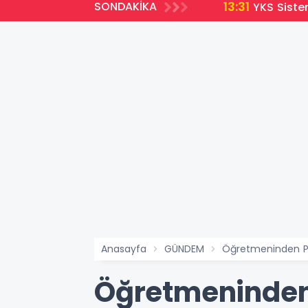
13:31
SONDAKİKA
a Açıldı
YKS Siste
Anasayfa
GÜNDEM
Öğretmeninden P
Öğretmeninden