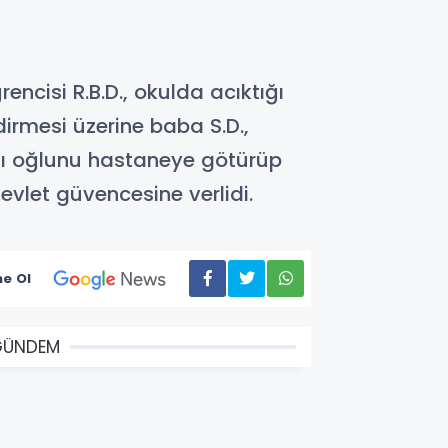
ncisi R.B.D., okulda acıktığı
rmesi üzerine baba S.D.,
dığı oğlunu hastaneye götürüp
vlet güvencesine verlidi.
e Ol
GÜNDEM