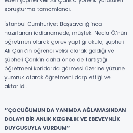
eden şüpheli veli Ali Çarık’a yönelik yürütülen
soruşturma tamamlandı.
İstanbul Cumhuriyet Başsavcılığı’nca
hazırlanan iddianamede, müşteki Necla Ö.’nün
öğretmen olarak görev yaptığı okula, şüpheli
Ali Çarık’ın öğrenci velisi olarak geldiği ve
şüpheli Çarık’ın daha önce de tartıştığı
öğretmeni koridorda görmesi üzerine yüzüne
yumruk atarak öğretmeni darp ettiği ve
aktarıldı.
‘’ÇOCUĞUMUN DA YANIMDA AĞLAMASINDAN
DOLAYI BİR ANLIK KIZGINLIK VE EBEVEYNLİK
DUYGUSUYLA VURDUM’’