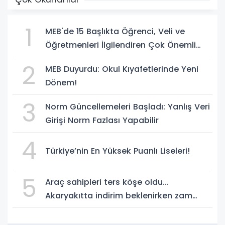
1
MEB'de 15 Başlıkta Öğrenci, Veli ve
Öğretmenleri İlgilendiren Çok Önemli
Yenilikler
2
MEB Duyurdu: Okul Kıyafetlerinde Yeni
Dönem!
3
Norm Güncellemeleri Başladı: Yanlış Veri
Girişi Norm Fazlası Yapabilir
4
Türkiye’nin En Yüksek Puanlı Liseleri!
5
Araç sahipleri ters köşe oldu...
Akaryakıtta indirim beklenirken zam
geliyor!