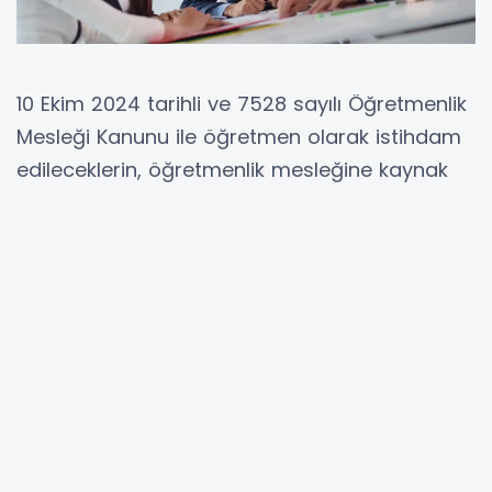
10 Ekim 2024 tarihli ve 7528 sayılı Öğretmenlik
Mesleği Kanunu ile öğretmen olarak istihdam
edileceklerin, öğretmenlik mesleğine kaynak
teşkil eden en az lisans düzeyinde
yükseköğretim programlarının birinden mezun
ve Akademi tarafından verilecek hazırlık
eğitiminde başarılı olanlar arasından
seçileceğine yönelik düzenlemeler yapıldı.
13 Temmuz 2025'te uygulanacak MEB-
AGS
2 oturumda düzenlenecek