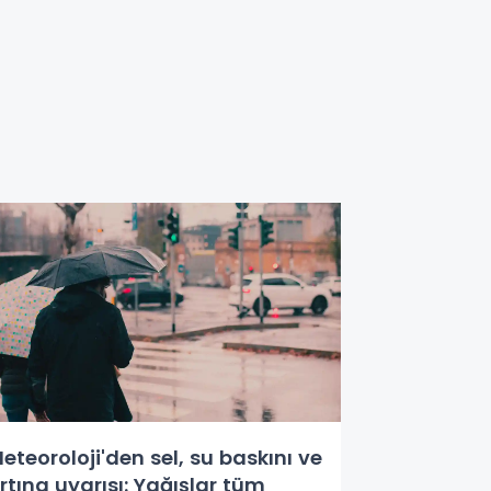
eteoroloji'den sel, su baskını ve
ırtına uyarısı: Yağışlar tüm