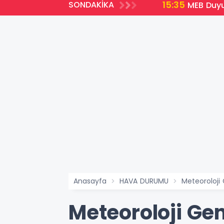
15:35
SONDAKİKA
emli Yenilikler
MEB Duyu
Anasayfa
HAVA DURUMU
Meteoroloji
Meteoroloji Ge