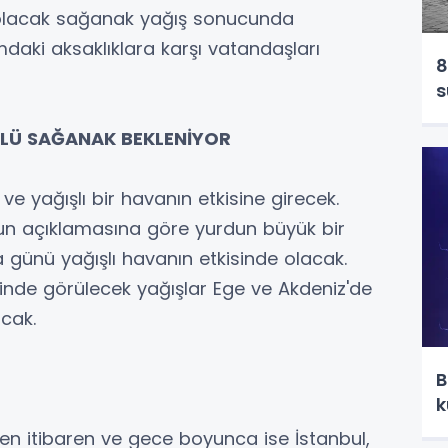
i olacak sağanak yağış sonucunda
mdaki aksaklıklara karşı vatandaşları
8
s
ÜLÜ SAĞANAK BEKLENİYOR
e yağışlı bir havanın etkisine girecek.
un açıklamasına göre yurdun büyük bir
ünü yağışlı havanın etkisinde olacak.
inde görülecek yağışlar Ege ve Akdeniz'de
cak.
B
k
en itibaren ve gece boyunca ise İstanbul,