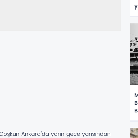
y
M
B
B
Coşkun Ankara'da yarın gece yarısından