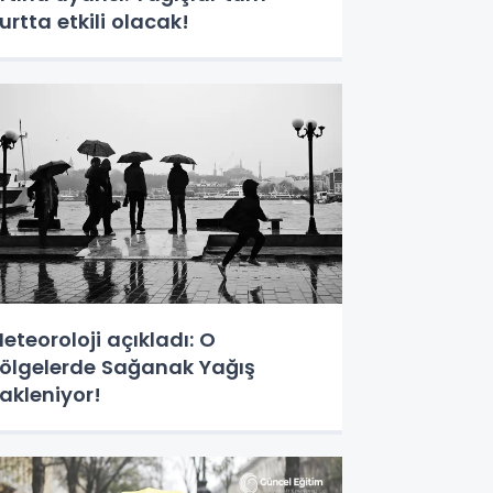
urtta etkili olacak!
eteoroloji açıkladı: O
ölgelerde Sağanak Yağış
akleniyor!