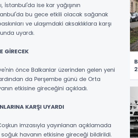
, İstanbul'da ise kar yağışının
tanbul'da bu gece etkili olacak sağanak
skınları ve ulaşımdaki aksaklıklara karşı
sunda uyardı.
NE GİRECEK
B
2
e'nin önce Balkanlar üzerinden gelen yeni
e, ardından da Perşembe günü de Orta
anın etkisine gireceğini açıkladı.
NLARINA KARŞI UYARDI
Coşkun imzasıyla yayınlanan açıklamada
ğuk havanın etkisine gireceği bildirildi.