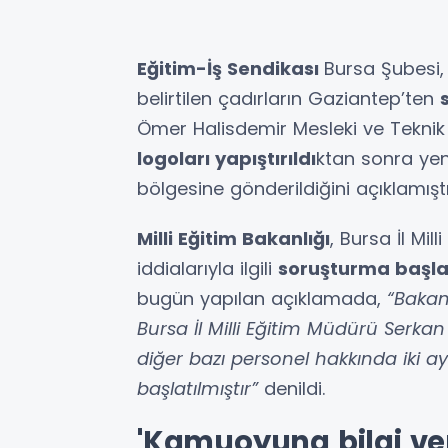
Eğitim-İş Sendikası
Bursa Şubesi, 
belirtilen çadırların Gaziantep’ten
Ömer Halisdemir Mesleki ve Teknik
logoları yapıştırıldı
ktan sonra yen
bölgesine gönderildiğini açıklamıştı
Milli Eğitim Bakanlığı
, Bursa İl Mil
iddialarıyla ilgili
soruşturma başlat
bugün yapılan açıklamada,
“Bakan
Bursa İl Milli Eğitim Müdürü Serka
diğer bazı personel hakkında iki 
başlatılmıştır”
denildi.
'Kamuoyuna bilgi ver