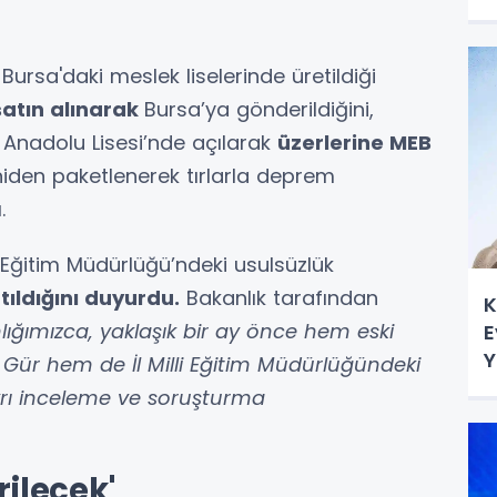
Bursa'daki meslek liselerinde üretildiği
satın alınarak
Bursa’ya gönderildiğini,
 Anadolu Lisesi’nde açılarak
üzerlerine MEB
iden paketlenerek tırlarla deprem
.
li Eğitim Müdürlüğü’ndeki usulsüzlük
ıldığını duyurdu.
Bakanlık tarafından
K
lığımızca, yaklaşık bir ay önce hem eski
E
Y
n Gür hem de İl Milli Eğitim Müdürlüğündeki
ayrı inceleme ve soruşturma
ilecek'