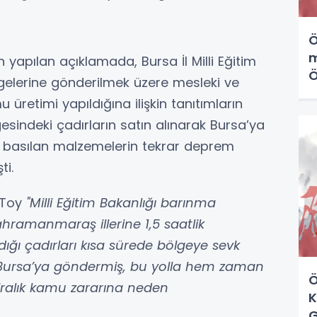
Ö
m
 yapılan açıklamada, Bursa İl Milli Eğitim
Ö
elerine gönderilmek üzere mesleki ve
k
 üretimi yapıldığına ilişkin tanıtımların
sindeki çadırların satın alınarak Bursa’ya
rı basılan malzemelerin tekrar deprem
ti.
z Toy
"Milli Eğitim Bakanlığı barınma
ahramanmaraş illerine 1,5 saatlik
ığı çadırları kısa sürede bölgeye sevk
 Bursa’ya göndermiş, bu yolla hem zaman
Ö
iralık kamu zararına neden
K
G