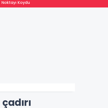
13:05
n Noktayı Koydu
MEB 20
 çadırı