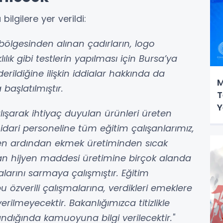
lgilere yer verildi:
lgesinden alınan çadırların, logo
ılık gibi testlerin yapılması için Bursa’ya
erildiğine ilişkin iddialar hakkında da
M
başlatılmıştır.
T
Y
ışarak ihtiyaç duyulan ürünleri üreten
idari personeline tüm eğitim çalışanlarımız,
n ardından ekmek üretiminden sıcak
n hijyen maddesi üretimine birçok alanda
arını sarmaya çalışmıştır. Eğitim
bu özverili çalışmalarına, verdikleri emeklere
rilmeyecektir. Bakanlığımızca titizlikle
dığında kamuoyuna bilgi verilecektir."