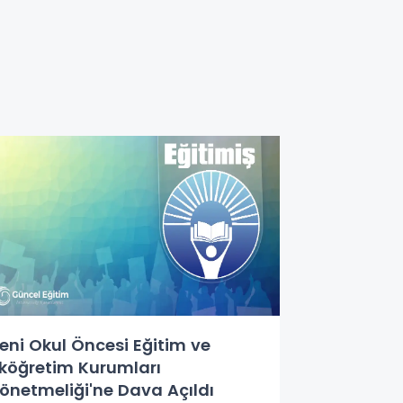
eni Okul Öncesi Eğitim ve
lköğretim Kurumları
önetmeliği'ne Dava Açıldı