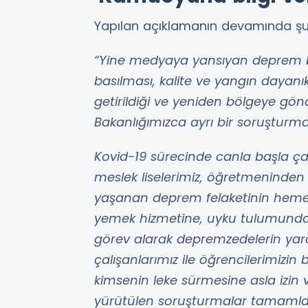
Yapılan açıklamanın devamında şu bi
“Yine medyaya yansıyan deprem bö
basılması, kalite ve yangın dayanıkl
getirildiği ve yeniden bölgeye gönd
Bakanlığımızca ayrı bir soruşturma 
Kovid-19 sürecinde canla başla çal
meslek liselerimiz, öğretmeninden 
yaşanan deprem felaketinin heme
yemek hizmetine, uyku tulumunda
görev alarak depremzedelerin yaral
çalışanlarımız ile öğrencilerimizin 
kimsenin leke sürmesine asla izin ve
yürütülen soruşturmalar tamamlan