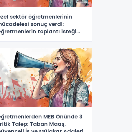
zel sektör öğretmenlerinin
ücadelesi sonuç verdi:
ğretmenlerin toplantı isteği
abul edildi
ğretmenlerden MEB Önünde 3
ritik Talep: Taban Maaş,
üvenceli İş ve Mülakat Adaleti