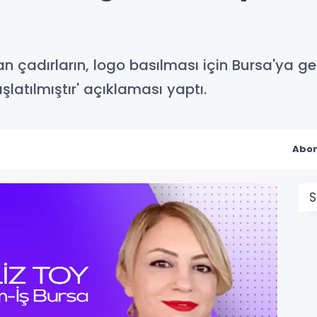
 çadırların, logo basılması için Bursa'ya get
şlatılmıştır' açıklaması yaptı.
Abon
S