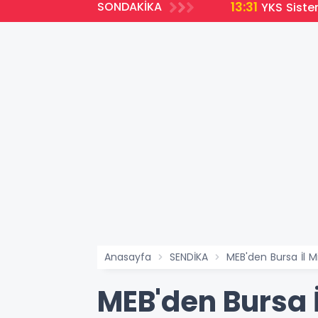
13:31
SONDAKİKA
a Açıldı
YKS Siste
Anasayfa
SENDİKA
MEB'den Bursa İl M
MEB'den Bursa İ