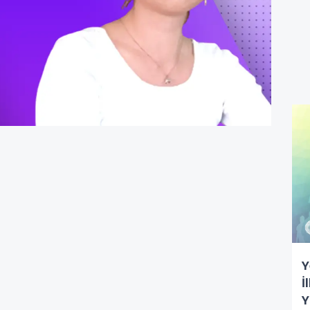
Y
İ
Y