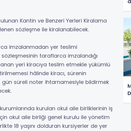
d
 Bulunan Kantin ve Benzeri Yerleri Kiralama
enen sözleşme ile kiralanabilecek.
arca imzalanmadan yer teslimi
 sözleşmesinin taraflarca imzalandığı
ralanan yeri kiracıya teslim etmekle yükümlü
irilmemesi hâlinde kiracı, sürenin
0 gün süreli noter ihtarnamesiyle bildirmek
M
ecek.
D
urumlarında kurulan okul aile birliklerinin iş
çin okul aile birliği genel kurulu ile yönetim
likte 18 yaşını dolduran kursiyerler de yer