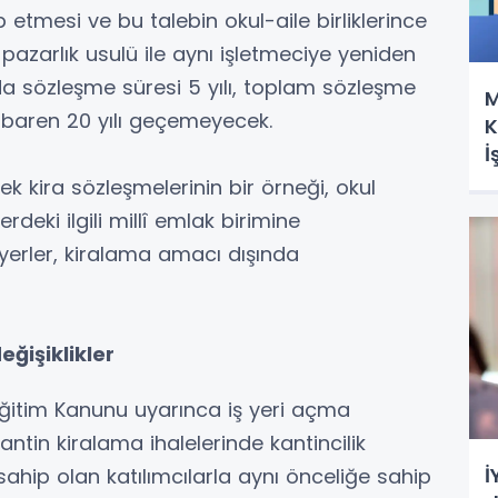
 etmesi ve bu talebin okul-aile birliklerince
pazarlık usulü ile aynı işletmeciye yeniden
da sözleşme süresi 5 yılı, toplam sözleşme
M
tibaren 20 yılı geçemeyecek.
K
İ
Y
cek kira sözleşmelerinin bir örneği, okul
eki ilgili millî emlak birimine
 yerler, kiralama amacı dışında
eğişiklikler
Eğitim Kanunu uyarınca iş yeri açma
antin kiralama ihalelerinde kantincilik
İ
sahip olan katılımcılarla aynı önceliğe sahip