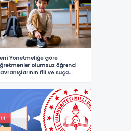
eni Yönetmeliğe göre
ğretmenler olumsuz öğrenci
avranışlarının fiil ve suça
önüşmesini böyle engelleyecek