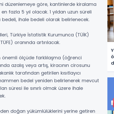
yeni düzenlemeye göre, kantinlerde kiralama
en fazla 5 yıl olacak. 1 yıldan uzun süreli
 bedeli, ihale bedeli olarak belirlenecek.
elleri, Türkiye İstatistik Kurumunca (TÜİK)
TÜFE) oranında artırılacak.
Y
ö
kin önemli ölçüde farklılaşma (öğrenci
d
a azalış veya artış, kiracının cirosunu
d
nlık tarafından getirilen kısıtlayıcı
uhammen bedel yeniden belirlenerek mevcut
an süresi ile sınırlı olmak üzere ihale
ek.
den doğan yükümlülüklerini yerine getiren