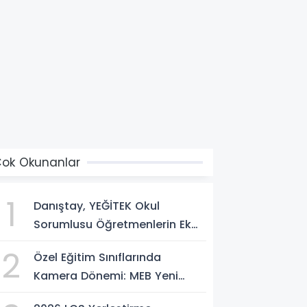
ok Okunanlar
1
Danıştay, YEĞİTEK Okul
Sorumlusu Öğretmenlerin Ek
Ders Krizinde Son Sözü
2
Özel Eğitim Sınıflarında
Söyledi!
Kamera Dönemi: MEB Yeni
Kuralları Açıkladı!