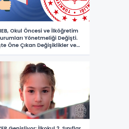
EB, Okul Öncesi ve İlköğretim
urumları Yönetmeliği Değişti.
şte Öne Çıkan Değişiklikler ve
enilikler
YEP Genişliyor: İlkokul 2. Sınıflar