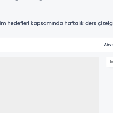
ğitim hedefleri kapsamında haftalık ders çiz
Abon
M