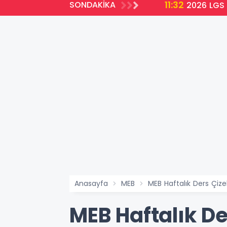
11:32
SONDAKİKA
ir
2026 LGS 
Anasayfa
MEB
MEB Haftalık Ders Çi
MEB Haftalık D