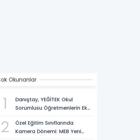
ok Okunanlar
1
Danıştay, YEĞİTEK Okul
Sorumlusu Öğretmenlerin Ek
Ders Krizinde Son Sözü
2
Özel Eğitim Sınıflarında
Söyledi!
Kamera Dönemi: MEB Yeni
Kuralları Açıkladı!