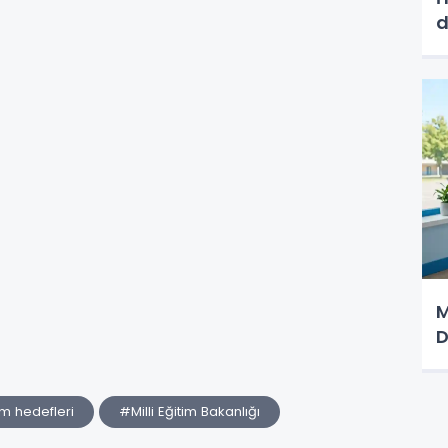
d
M
D
m hedefleri
#Milli Eğitim Bakanlığı