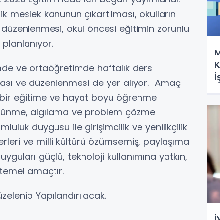
meslek kanunun çıkartılması, okulların
e düzenlenmesi, okul öncesi eğitimin zorunlu
 planlanıyor.
M
K
mde ve ortaöğretimde haftalık ders
İ
ması ve düzenlenmesi de yer alıyor. Amaç
Y
li bir eğitime ve hayat boyu öğrenme
üşünme, algılama ve problem çözme
uluk duygusu ile girişimcilik ve yenilikçilik
erleri ve milli kültürü özümsemiş, paylaşıma
duyguları güçlü, teknoloji kullanımına yatkın,
 temel amaçtır.
üzelenip Yapılandırılacak.
İ