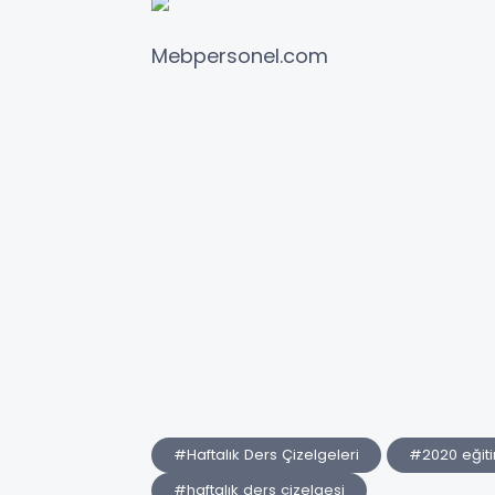
Mebpersonel.com
#Haftalık Ders Çizelgeleri
#2020 eğiti
#haftalık ders çizelgesi