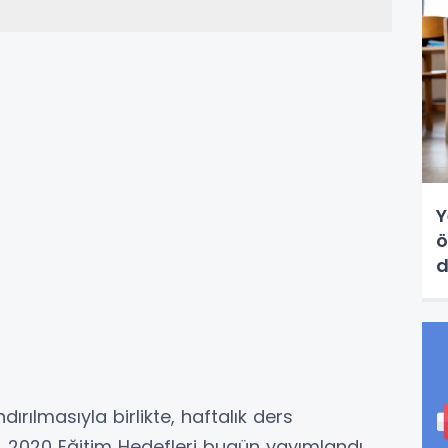
Y
ö
d
d
rılmasıyla birlikte, haftalık ders
. 2020 Eğitim Hedefleri bugün yayımlandı.