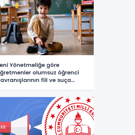
eni Yönetmeliğe göre
ğretmenler olumsuz öğrenci
avranışlarının fiil ve suça
önüşmesini böyle engelleyecek