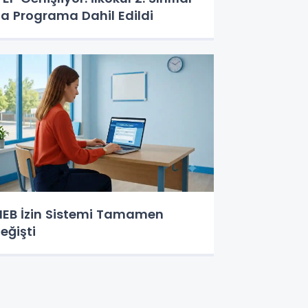
a Programa Dahil Edildi
EB İzin Sistemi Tamamen
eğişti