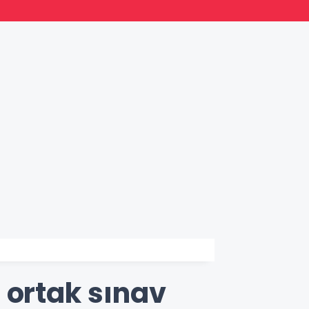
15:35
Norm G
 ortak sınav