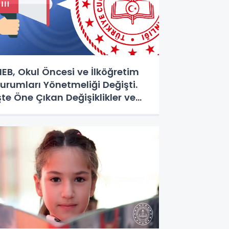
EB, Okul Öncesi ve İlköğretim
urumları Yönetmeliği Değişti.
şte Öne Çıkan Değişiklikler ve
enilikler