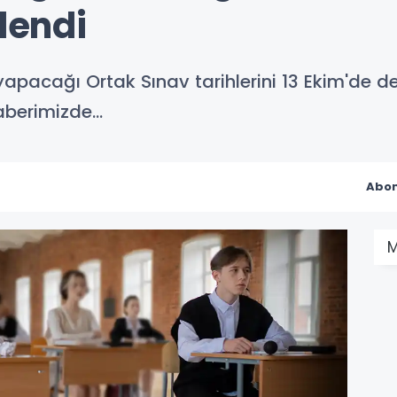
llendi
 yapacağı Ortak Sınav tarihlerini 13 Ekim'de d
berimizde...
Abon
M