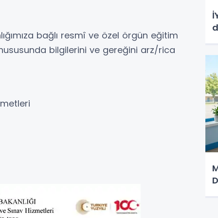
İ
d
nlığımıza bağlı resmî ve özel örgün eğitim
hususunda bilgilerini ve gereğini arz/rica
metleri
M
D