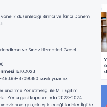
e yönelik düzenlediği Birinci ve İkinci Dönem
di.
rlendirme ve Sınav Hizmetleri Genel
Y
08
ö
lenmesi
18.10.2023
d
d
15-480.99-87095190 sayılı yazımız.
rlendirme Yönetmeliği ile Milli Eğitim
navlar Yönergesi kapsamında 2023-2024
ınavlarının gerçekleştirileceği tarihler İlgi'de