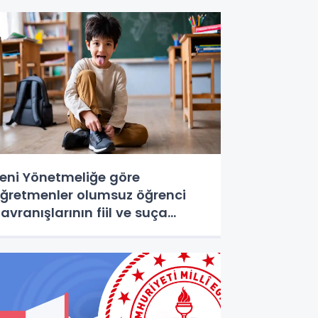
eni Yönetmeliğe göre
ğretmenler olumsuz öğrenci
avranışlarının fiil ve suça
önüşmesini böyle engelleyecek