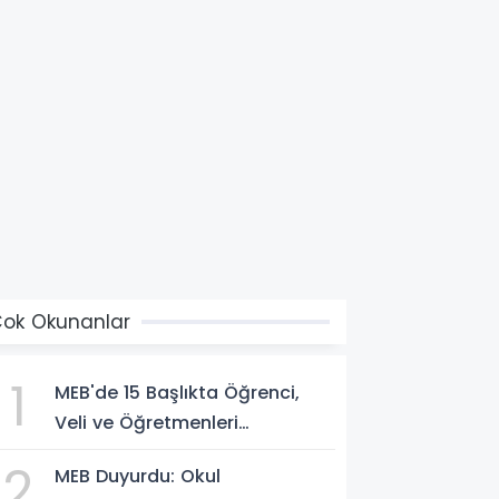
ok Okunanlar
1
MEB'de 15 Başlıkta Öğrenci,
Veli ve Öğretmenleri
İlgilendiren Çok Önemli
2
MEB Duyurdu: Okul
Yenilikler