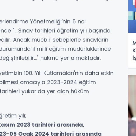
erlendirme Yönetmeliği'nin 5 nci
de "....Sınav tarihleri öğretim yılı başında
dilir. Ancak mücbir sebeplerle sınavların
M
 durumunda il milli eğitim müdürlüklerince
K
İ
değiştirilebilir..." hükmü yer almaktadır.
Y
timizin 100. Yılı Kutlamaları'nın daha etkin
ilebilmesi amacıyla 2023-2024 eğitim
n tarihleri yukarıda yer alan hüküm
etim yılı;
Kasım 2023 tarihleri arasında,
2023-05 Ocak 2024 tarihleri arasında