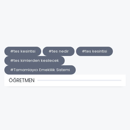
#tes kesintisi
#tes nedir
#tes kesintisi
#tes kimlerden kesilecek
#Tamamlayıcı Emeklilik Sistemi
ÖĞRETMEN