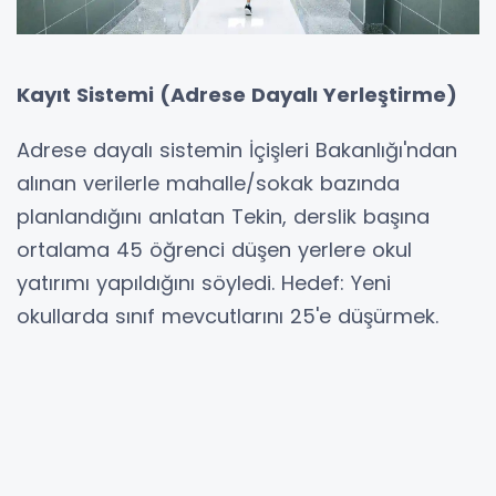
Kayıt Sistemi (Adrese Dayalı Yerleştirme)
Adrese dayalı sistemin İçişleri Bakanlığı'ndan
alınan verilerle mahalle/sokak bazında
planlandığını anlatan Tekin, derslik başına
ortalama 45 öğrenci düşen yerlere okul
yatırımı yapıldığını söyledi. Hedef: Yeni
okullarda sınıf mevcutlarını 25'e düşürmek.
Ancak sorunlar var:
• Veliler adres taşıyarak veya başka yollarla
sistemi aşmaya çalışıyor.
• Bir ilkokul yatırımı ortalama 400 milyon lira