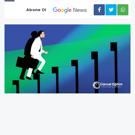
Abone Ol
Öğretmenlik Mesleği Kanunu Teklifi, TBMM
Başkanlığına sunuldu. Kanun ile öğretmenlerin
mesleğe seçilmesinden kariyer