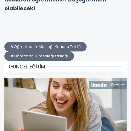
olabilecek!
#Öğretmenlik Mesleği Kanunu Teklifi
#Öğretmenlik mesleği taslağı
GÜNCEL EĞİTİM