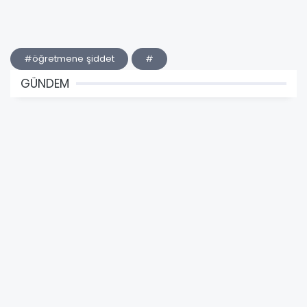
#öğretmene şiddet
#
GÜNDEM