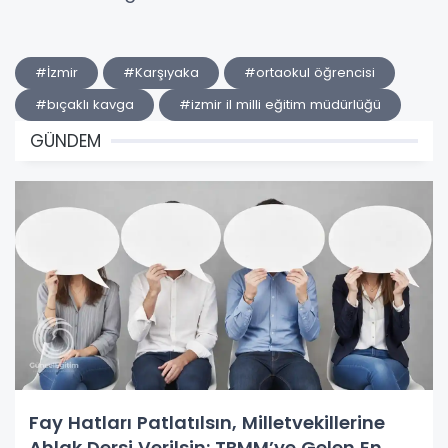
#İzmir
#Karşıyaka
#ortaokul öğrencisi
#bıçaklı kavga
#izmir il milli eğitim müdürlüğü
GÜNDEM
Fay Hatları Patlatılsın, Milletvekillerine
Ahlak Dersi Verilsin: TBMM’ye Gelen En