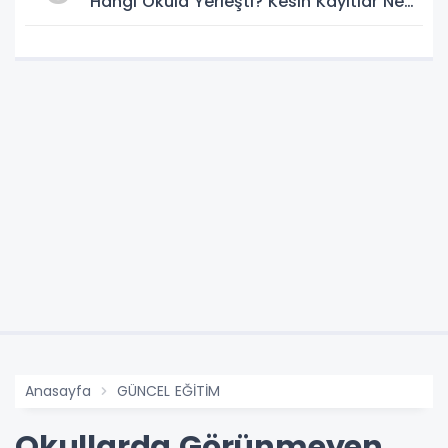
Hangi Okula Yerleşti? Kesin Kayıtlar Ne
Zaman?
Anasayfa
GÜNCEL EĞİTİM
Okullarda Görünmeyen