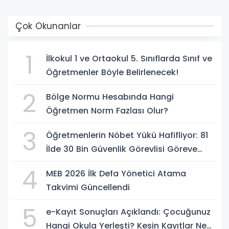
Çok Okunanlar
1
İlkokul 1 ve Ortaokul 5. Sınıflarda Sınıf ve
Öğretmenler Böyle Belirlenecek!
2
Bölge Normu Hesabında Hangi
Öğretmen Norm Fazlası Olur?
3
Öğretmenlerin Nöbet Yükü Hafifliyor: 81
İlde 30 Bin Güvenlik Görevlisi Göreve
Başlıyor
4
MEB 2026 İlk Defa Yönetici Atama
Takvimi Güncellendi
5
e-Kayıt Sonuçları Açıklandı: Çocuğunuz
Hangi Okula Yerleşti? Kesin Kayıtlar Ne