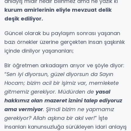
anlayış mıdır nedir bilinmez ama ne yazık ki
kurum amirlerinin eliyle mevzuat delik
deşik ediliyor.
Güncel olarak bu paylaşım sonrası yaşanan
bazı örnekler üzerine gerçekten insan şaşkınlık
içinde dinliyor yaşananları;
Bir öğretmen arkadaşım arıyor ve şöyle diyor:
“
Sen iyi diyorsun, güzel diyorsun da Sayın
Hocam; bizim acil bir işimiz var, memlekete
gitmemiz gerekiyor. Müdürden de
yasal
hakkımız olan
mazeret iznini talep ediyoruz
ama vermiyor
. Şimdi bizim ne yapmamız
gerekiyor? Allah aşkına bir akıl ver!
” İşte
insanları kanunsuzluğa sürükleyen idari anlayış