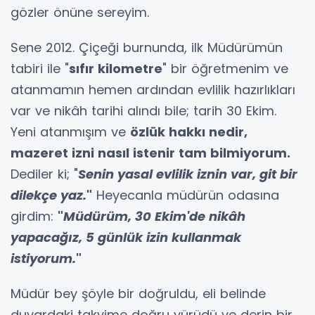
gözler önüne sereyim.
Sene 2012. Çiçeği burnunda, ilk Müdürümün
tabiri ile "
sıfır kilometre
" bir öğretmenim ve
atanmamın hemen ardından evlilik hazırlıkları
var ve nikâh tarihi alındı bile; tarih 30 Ekim.
Yeni atanmışım ve
özlük hakkı nedir,
mazeret izni nasıl istenir tam bilmiyorum.
Dediler ki; "
Senin yasal evlilik iznin var, git bir
dilekçe yaz.
"
Heyecanla müdürün odasına
girdim:
"
Müdürüm, 30 Ekim'de nikâh
yapacağız, 5 günlük izin kullanmak
istiyorum.
"
Müdür bey şöyle bir doğruldu, eli belinde
duvardaki takvime doğru yürüdü ve derin bir