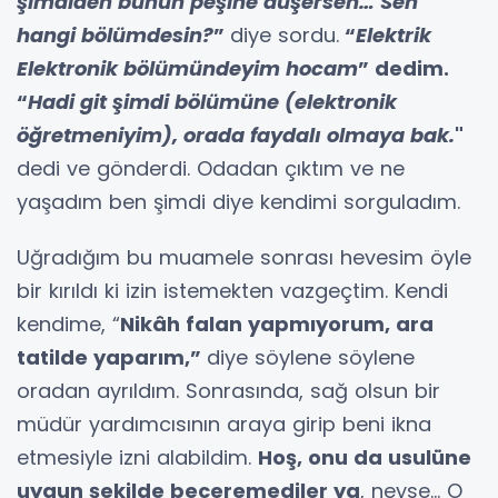
şimdiden bunun peşine düşersen… Sen
hangi bölümdesin?
”
diye sordu.
“
Elektrik
Elektronik bölümündeyim hocam
” dedim.
“
Hadi git şimdi bölümüne (elektronik
öğretmeniyim), orada faydalı olmaya bak.
"
dedi ve gönderdi. Odadan çıktım ve ne
yaşadım ben şimdi diye kendimi sorguladım.
Uğradığım bu muamele sonrası hevesim öyle
bir kırıldı ki izin istemekten vazgeçtim. Kendi
kendime, “
Nikâh falan yapmıyorum, ara
tatilde yaparım,”
diye söylene söylene
oradan ayrıldım. Sonrasında, sağ olsun bir
müdür yardımcısının araya girip beni ikna
etmesiyle izni alabildim.
Hoş, onu da usulüne
uygun şekilde beceremediler ya
, neyse... O