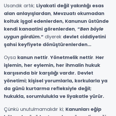
Usandık artık;
Liyakati değil yakınlığı esas
alan anlayışlardan
,
Mevzuatı okumadan
koltuk işgal edenlerden, Kanunun üstünde
kendi kanaatini görenlerden
,
“
Ben böyle
uygun gördüm.
”
diyerek
devlet ciddiyetini
şahsi keyfiyete dönüştürenlerden…
Oysa
kanun nettir
.
Yönetmelik nettir
.
Her
işlemin, her eylemin, her ihmalin hukuk
karşısında bir karşılığı vardır.
Devlet
yönetimi; kişisel yorumlarla, korkularla ya
da günü kurtarma refleksiyle değil;
hukukla, sorumlulukla ve liyakatle yürür.
Çünkü unutulmamalıdır ki;
Kanunları eğip