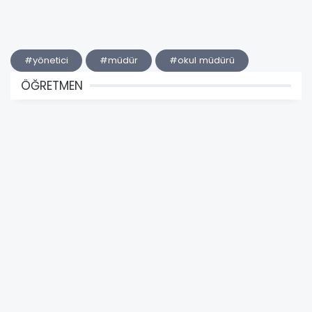
#yönetici
#müdür
#okul müdürü
ÖĞRETMEN