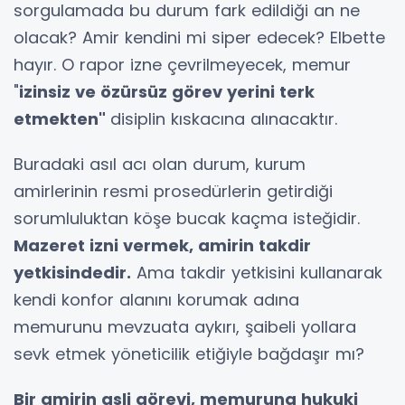
sorgulamada bu durum fark edildiği an ne
olacak? Amir kendini mi siper edecek? Elbette
hayır. O rapor izne çevrilmeyecek, memur
"
izinsiz ve özürsüz görev yerini terk
etmekten"
disiplin kıskacına alınacaktır.
Buradaki asıl acı olan durum, kurum
amirlerinin resmi prosedürlerin getirdiği
sorumluluktan köşe bucak kaçma isteğidir.
Mazeret izni vermek, amirin takdir
yetkisindedir.
Ama takdir yetkisini kullanarak
kendi konfor alanını korumak adına
memurunu mevzuata aykırı, şaibeli yollara
sevk etmek yöneticilik etiğiyle bağdaşır mı?
Bir amirin asli görevi, memuruna hukuki