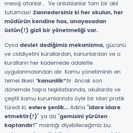
mesaj atanlar… Ve anlatılanlar tam bir akıl
tutulması!
Zannedersiniz ki her okulun, her
müdürün kendine has, anayasadan
üstün(!) gizli bir yönetmeliği var.
Oysa
devlet dediğimiz mekanizma,
gücünü
ve ciddiyetini kurallardan, kanunlardan ve o
kuralların her kademede adaletle
uygulanmasından alır. Kamu yönetiminin en
temel ilkesi “
kanunilik”
tir. Ancak son
dönemde taşra teşkilatlarında, okullarda ve
çeşitli kamu kurumlarında öyle bir idari pratik
türedi ki,
evlere şenlik...
Adına "
idare idare
etmektir(!)
" ya da "
gemisini yürüten
kaptandır!"
mantığı diyebileceğimiz bu