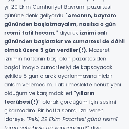
yıl 29 Ekim Cumhuriyet Bayramı pazartesi
gününe denk geliyordu. "
Amannn, bayram
gününden başlatmayalım, nasılsa o gün
resmî tatil hocam,"
diyerek
iznimi salı
gününden başlattılar ve cumartesi de dâhil
olmak üzere 5 gün verdiler(!).
Mazeret
iznimin haftanın başı olan pazartesiden
başlatılmayıp cumartesiyi de kapsayacak
şekilde 5 gün olarak ayarlanmasına hiçbir
anlam veremedim. Tabii meslekte henüz yeni
olduğum ve karşımdakileri
"yılların
tecrübesi(!)"
olarak gördüğüm için sesimi
çıkarmadım. Bir hafta sonra, izni veren
idareye,
“Peki, 29 Ekim Pazartesi günü resmî
tören sebebiyle ne yapacağım?”
diye