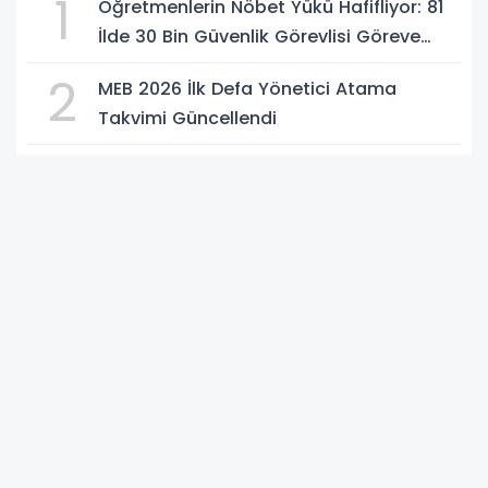
1
Öğretmenlerin Nöbet Yükü Hafifliyor: 81
İlde 30 Bin Güvenlik Görevlisi Göreve
Başlıyor
2
MEB 2026 İlk Defa Yönetici Atama
Takvimi Güncellendi
3
Yeni Okul Öncesi Eğitim ve İlköğretim
Kurumları Yönetmeliği'ne Dava Açıldı
4
e-Kayıt Sonuçları Açıklandı: Çocuğunuz
Hangi Okula Yerleşti? Kesin Kayıtlar Ne
Zaman?
5
YKS Sistemi Değişiyor mu? Bakan Tekin
Sınav Tartışmalarına Son Noktayı Koydu