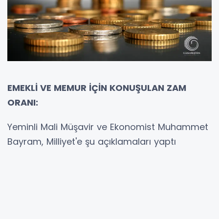
EMEKLİ VE MEMUR İÇİN KONUŞULAN ZAM
ORANI:
Yeminli Mali Müşavir ve Ekonomist Muhammet
Bayram, Milliyet'e şu açıklamaları yaptı
Memur emeklilerinin lehine bir artışla maaş
zamlarının yüzde 25’e tamamlanacağını
düşünüyorum.