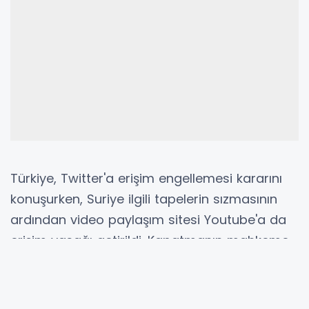
Türkiye, Twitter'a erişim engellemesi kararını
konuşurken, Suriye ilgili tapelerin sızmasının
ardından video paylaşım sitesi Youtube'a da
erişim yasağı getirildi. Kapatmanın mahkeme
kararı olmadan yapıldığı ve idari tedbir
uygulandığı öğrenildi.