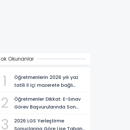
ok Okunanlar
1
Öğretmenlerin 2026 yılı yaz
tatili il içi mazerete bağlı
atama sonuçları açıklandı
2
Öğretmenler Dikkat: E-Sınav
Görev Başvurularında Son
Saatler!
3
2026 LGS Yerleştirme
Sonuçlarına Göre Lise Taban