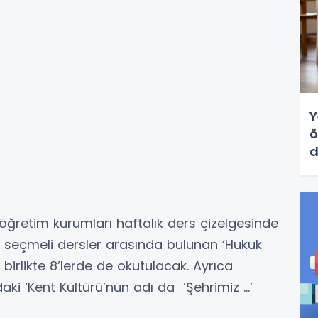
Y
ö
d
d
köğretim kurumları haftalık ders çizelgesinde
a seçmeli dersler arasında bulunan ‘Hukuk
a birlikte 8’lerde de okutulacak. Ayrıca
ki ‘Kent Kültürü’nün adı da ‘Şehrimiz ...’