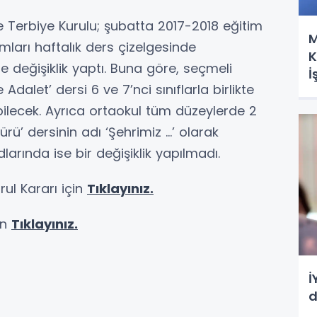
ve Terbiye Kurulu; şubatta 2017-2018 eğitim
M
umları haftalık ders çizelgesinde
K
 değişiklik yaptı. Buna göre, seçmeli
İ
dalet’ dersi 6 ve 7’nci sınıflarla birlikte
Y
ilecek. Ayrıca ortaokul tüm düzeylerde 2
rü’ dersinin adı ‘Şehrimiz ...’ olarak
adlarında ise bir değişiklik yapılmadı.
rul Kararı için
Tıklayınız.
in
Tıklayınız.
İ
d