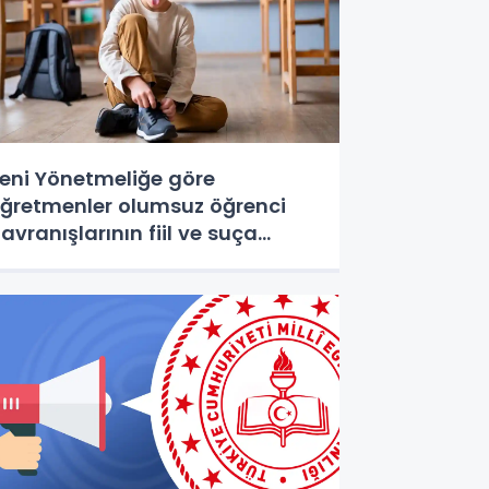
eni Yönetmeliğe göre
ğretmenler olumsuz öğrenci
avranışlarının fiil ve suça
önüşmesini böyle engelleyecek