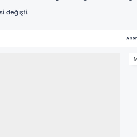
i değişti.
Abon
M