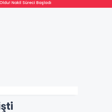
14:09
Oldu! Nakil Süreci Başladı
Türkiy
şti