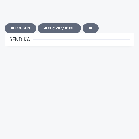
#TÖBSEN
#suç duyurusu
#
SENDİKA