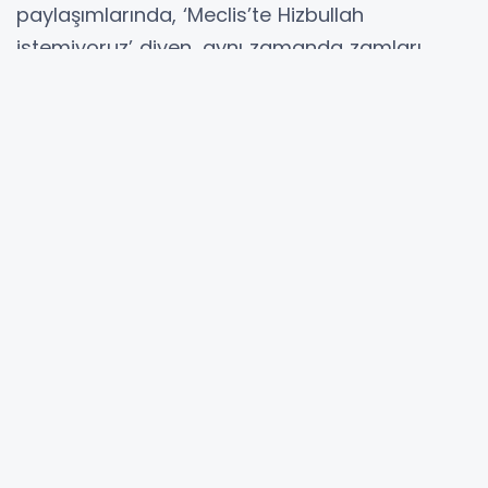
paylaşımlarında, ‘Meclis’te Hizbullah
istemiyoruz’ diyen, aynı zamanda zamları
eleştiren ve açığa alınan memurla ilgili Eğitim-
İş Sendikası, konuyu yargıya taşıyacaklarını
belirtti.
“AÇIĞA ALMA KEYFİ BİR UYGULAMADIR”
Uygulamanın hukuksuz olduğunu ifade eden
Eğitim İş Sendikası yetkilileri,
“Bu keyfi
uygulamanın hukuki bir karşılığı yok. Üyemiz
tamamen günlük yaşamla ilgili paylaşımlarda
bulunmuş, görevi ile ilgili paylaşım
yapmamıştır. Kaldı ki, delil karartma gibi bir
durum söz konusu değildir. Soruşturma açığa
almadan da yürütülebilirdi. Dolayısıyla açığa