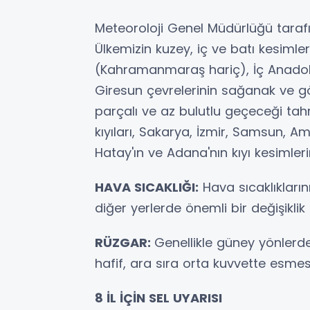
Meteoroloji Genel Müdürlüğü taraf
Ülkemizin kuzey, iç ve batı kesimle
(Kahramanmaraş hariç), İç Anadolu'
Giresun çevrelerinin sağanak ve gök
parçalı ve az bulutlu geçeceği tahm
kıyıları, Sakarya, İzmir, Samsun, 
Hatay'ın ve Adana'nın kıyı kesimleri
HAVA SICAKLIĞI:
Hava sıcaklıkların
diğer yerlerde önemli bir değişikli
RÜZGAR:
Genellikle güney yönlerd
hafif, ara sıra orta kuvvette esmes
8 İL İÇİN SEL UYARISI