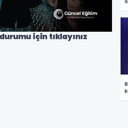
s
 durumu için tıklayınız
B
k