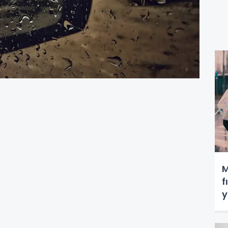
M
f
y