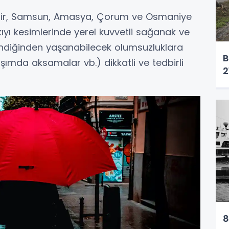
 İzmir, Samsun, Amasya, Çorum ve Osmaniye
kıyı kesimlerinde yerel kuvvetli sağanak ve
ndiğinden yaşanabilecek olumsuzluklara
B
laşımda aksamalar vb.) dikkatli ve tedbirli
2
8