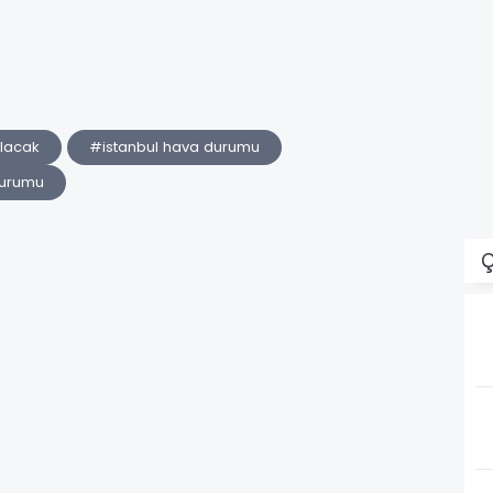
olacak
#istanbul hava durumu
durumu
Ç