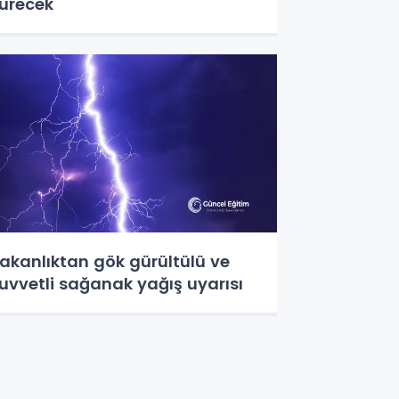
ürecek
akanlıktan gök gürültülü ve
uvvetli sağanak yağış uyarısı