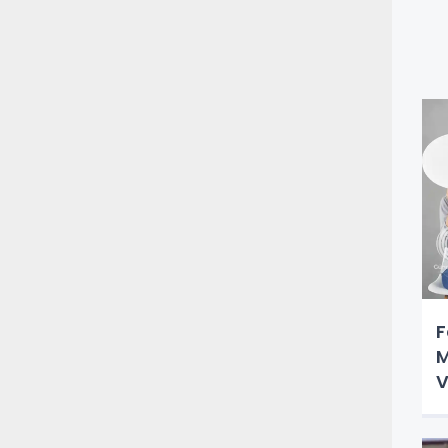
F
M
V
T