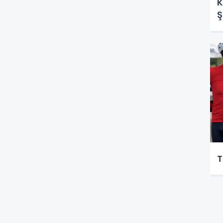
K
Ş
T