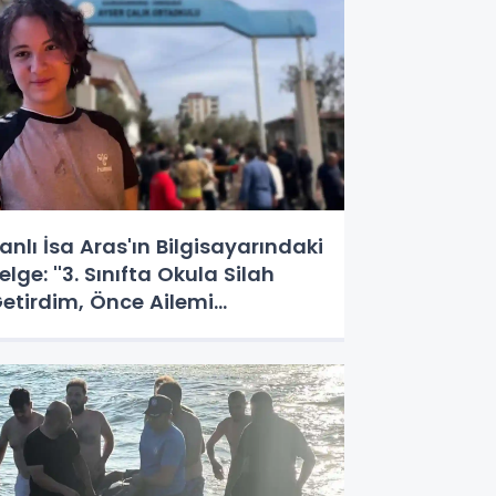
anlı İsa Aras'ın Bilgisayarındaki
elge: ''3. Sınıfta Okula Silah
etirdim, Önce Ailemi
ldürecektim!''