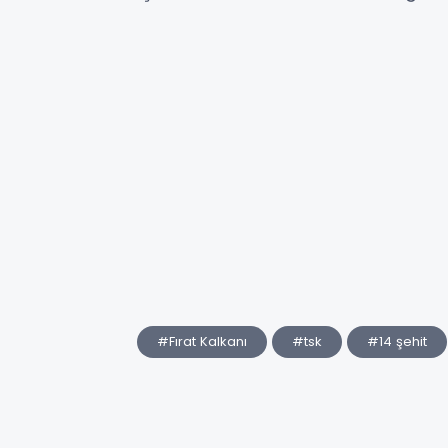
#Fırat Kalkanı
#tsk
#14 şehit