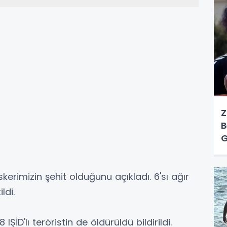
Z
B
G
Ö
skerimizin şehit olduğunu açıkladı. 6'sı ağır
ldi.
 IŞİD'lı teröristin de öldürüldü bildirildi.