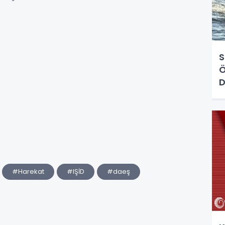
S
Ö
D
#Harekat
#IŞİD
#daeş