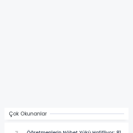
Çok Okunanlar
Öğretmenlerin Nöbet Yükü Hafifliyor: 81