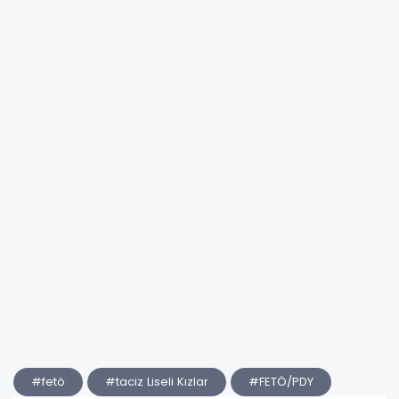
#fetö
#taciz Liseli Kızlar
#FETÖ/PDY