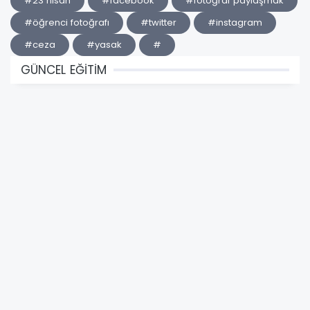
#23 nisan
#facebook
#fotoğraf paylaşmak
#öğrenci fotoğrafı
#twitter
#instagram
#ceza
#yasak
#
GÜNCEL EĞİTİM