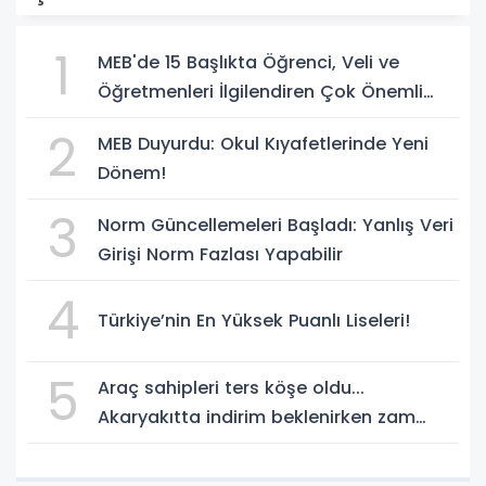
1
MEB'de 15 Başlıkta Öğrenci, Veli ve
Öğretmenleri İlgilendiren Çok Önemli
Yenilikler
2
MEB Duyurdu: Okul Kıyafetlerinde Yeni
Dönem!
3
Norm Güncellemeleri Başladı: Yanlış Veri
Girişi Norm Fazlası Yapabilir
4
Türkiye’nin En Yüksek Puanlı Liseleri!
5
Araç sahipleri ters köşe oldu...
Akaryakıtta indirim beklenirken zam
geliyor!