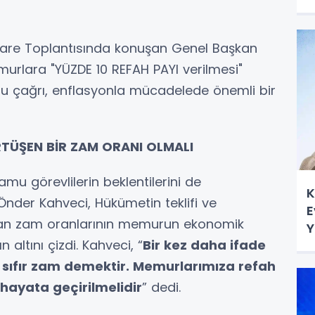
şare Toplantısında konuşan Genel Başkan
urlara "YÜZDE 10 REFAH PAYI verilmesi"
. Bu çağrı, enflasyonla mücadelede önemli bir
TÜŞEN BİR ZAM ORANI OLMALI
u görevlilerin beklentilerini de
K
der Kahveci, Hükümetin teklifi ve
E
an zam oranlarının memurun ekonomik
Y
altını çizdi. Kahveci, “
Bir kez daha ifade
 sıfır zam demektir. Memurlarımıza refah
 hayata geçirilmelidir
” dedi.