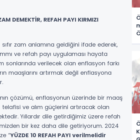
Ö
ZAM DEMEKTİR, REFAH PAYI KIRMIZI
m
Ö
k
n sıfır zam anlamına geldiğini ifade ederek,
ammı ve refah payı uygulaması hayata
em sonlarında verilecek olan enflasyon farkı
rın maaşlarını artırmak değil enflasyona
r.
ının çözümü, enflasyonun üzerinde bir maaş
elafisi ve alım güçlerini artıracak olan
dir. Yıllardır dile getirdiğimiz üzere refah
Ö
mizden bir kez daha dile getiriyorum. 2024
K
ze “
YÜZDE 10 REFAH PAYI verilmelidir
G