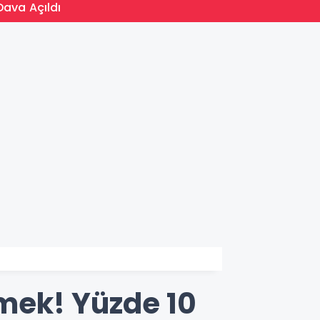
13:31
Dava Açıldı
YKS Si
emek! Yüzde 10