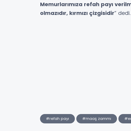
Memurlarımıza refah payı veril
olmazıdır, kırmızı çizgisidir
” dedi
#refah payı
#maaş zammı
#en