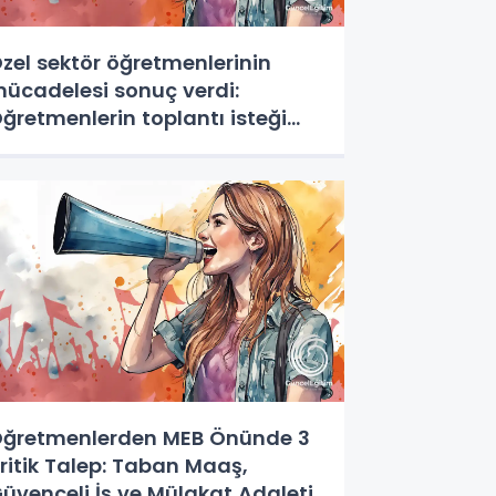
zel sektör öğretmenlerinin
ücadelesi sonuç verdi:
ğretmenlerin toplantı isteği
abul edildi
ğretmenlerden MEB Önünde 3
ritik Talep: Taban Maaş,
üvenceli İş ve Mülakat Adaleti