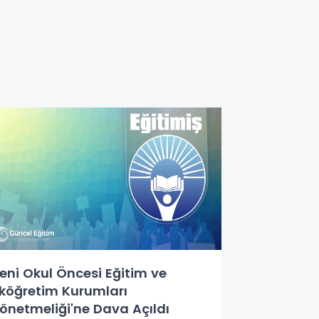
eni Okul Öncesi Eğitim ve
lköğretim Kurumları
önetmeliği'ne Dava Açıldı