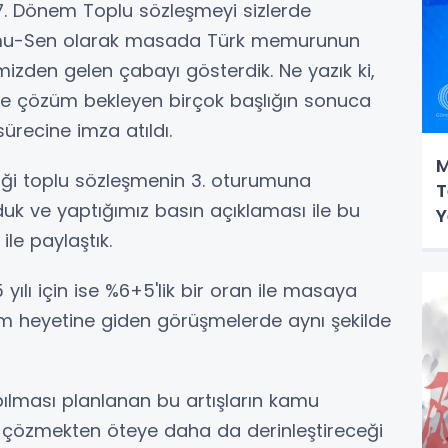
7. Dönem Toplu sözleşmeyi sizlerde
 Kamu-Sen olarak masada Türk memurunun
izden gelen çabayı gösterdik. Ne yazık ki,
 ile çözüm bekleyen birçok başlığın sonuca
recine imza atıldı.
M
iği toplu sözleşmenin 3. oturumuna
T
uk ve yaptığımız basın açıklaması ile bu
Y
ile paylaştık.
yılı için ise %6+5'lik bir oran ile masaya
m heyetine giden görüşmelerde aynı şekilde
pılması planlanan bu artışların kamu
ı çözmekten öteye daha da derinleştireceği