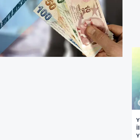
Y
İ
Y