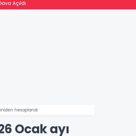
13:31
Dava Açıldı
YKS Si
eniden hesaplandı
26 Ocak ayı