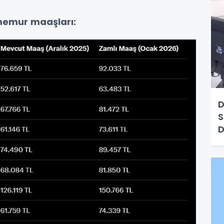
 memur maaşları:
D
S
D