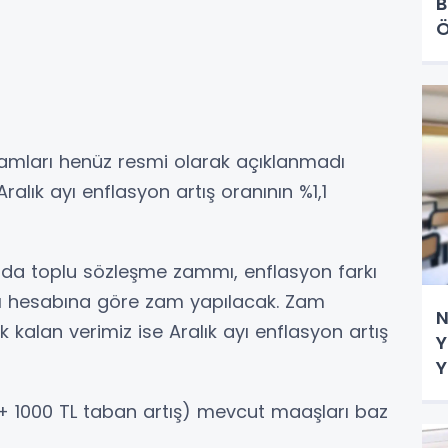
B
Ö
mları henüz resmi olarak açıklanmadı
alık ayı enflasyon artış oranının %1,1
r
da toplu sözleşme zammı, enflasyon farkı
mı hesabına göre zam yapılacak. Zam
N
ik kalan verimiz ise Aralık ayı enflasyon artış
Y
Y
 1000 TL taban artış) mevcut maaşları baz