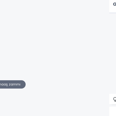
G
maaş zammı
Ç