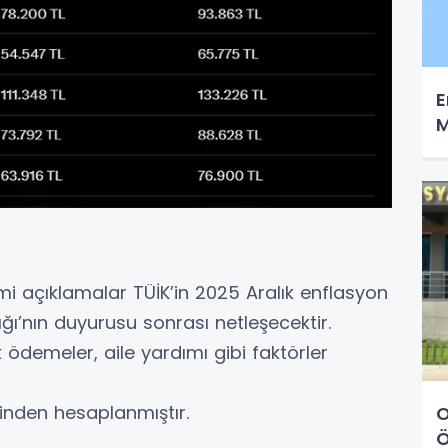
E
M
i açıklamalar TÜİK’in 2025 Aralık enflasyon
ğı’nın duyurusu sonrası netleşecektir.
 ödemeler, aile yardımı gibi faktörler
inden hesaplanmıştır.
O
Ö