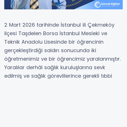
2 Mart 2026 tarihinde İstanbul ili Çekmeköy
ilçesi Taşdelen Borsa İstanbul Mesleki ve
Teknik Anadolu Lisesinde bir öğrencinin
gerçekleştirdiği saldırı sonucunda iki
öğretmenimiz ve bir öğrencimiz yaralanmıştır.
Yaralılar derhâl sağlık kuruluşlarına sevk
edilmiş ve sağlık görevlilerince gerekli tıbbi
müdahaleler yapılmıştır.
Ağır yaralı olarak hastaneye kaldırılan Biyoloji
Öğretmenimiz Fatma Nur Çelik, tüm çabalara
rağmen hayatını kaybetmiştir. Yaralanan diğer
öğretmenimiz ve öğrencimizin tedavileri