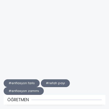
#enflasyon farkı
#refah payı
#enflasyon zammı
ÖĞRETMEN