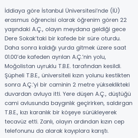
İddiaya göre İstanbul Üniversitesi’nde (İÜ)
erasmus öğrencisi olarak öğrenim gören 22
yaşındaki A.Ç., olayın meydana geldiği gece
Dere Sokak’taki bir kafede bir süre oturdu.
Daha sonra kaldığı yurda gitmek üzere saat
01.00’de kafeden ayrılan A.Ç.’nin yolu,
Moğolistan uyruklu T.B.E. tarafından kesildi.
Şüpheli T.B.E., üniversiteli kızın yolunu kestikten
sonra A.Ç.’yi bir caminin 2 metre yükseklikteki
duvardan avluya itti. Yere düşen A.Ç., düştüğü
cami avlusunda baygınlık geçirirken, saldırgan
T.B.E., kızı karanlık bir köşeye sürükleyerek
tecavüz etti. Zanlı, olayın ardından kızın cep
telefonunu da alarak kayıplara karıştı.