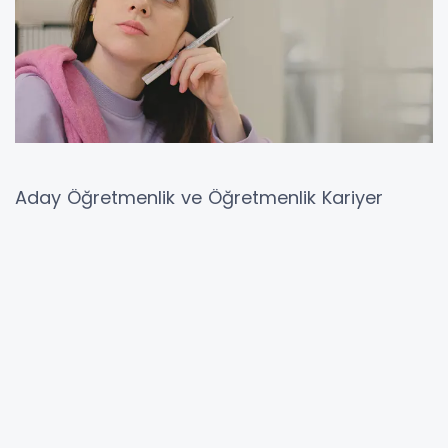
Aday Öğretmenlik ve Öğretmenlik Kariyer
Basamakları Yönetmeliği doğrultusunda
hazırlanan Öğretmenlik Kariyer Basamakları
Mesleki Gelişim Çalışmaları ve Eğitim
Programına İlişkin Yönergenin
yayımlanmasının ardından, öğretmenlerimiz
telaşa düştü.
Öğretmene vereceğiniz “şartlı zam” için