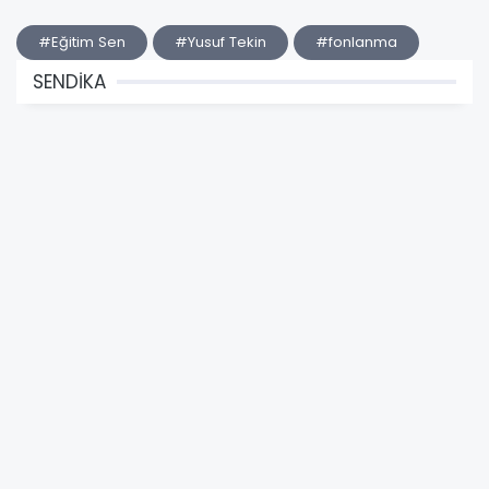
#Eğitim Sen
#Yusuf Tekin
#fonlanma
SENDİKA