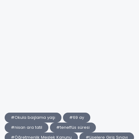
#Okula başlama yaşı
#69 ay
#nisan ara tatil
#teneffüs süresi
#Öğretmenlik Meslek Kanunu
#Liselere Giriş Sınavı