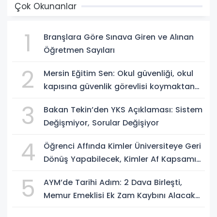
Çok Okunanlar
1
Branşlara Göre Sınava Giren ve Alınan
Öğretmen Sayıları
2
Mersin Eğitim Sen: Okul güvenliği, okul
kapısına güvenlik görevlisi koymaktan
ibaret değildir
3
Bakan Tekin’den YKS Açıklaması: Sistem
Değişmiyor, Sorular Değişiyor
4
Öğrenci Affında Kimler Üniversiteye Geri
Dönüş Yapabilecek, Kimler Af Kapsamı
Dışında?
5
AYM’de Tarihi Adım: 2 Dava Birleşti,
Memur Emeklisi Ek Zam Kaybını Alacak
mı?