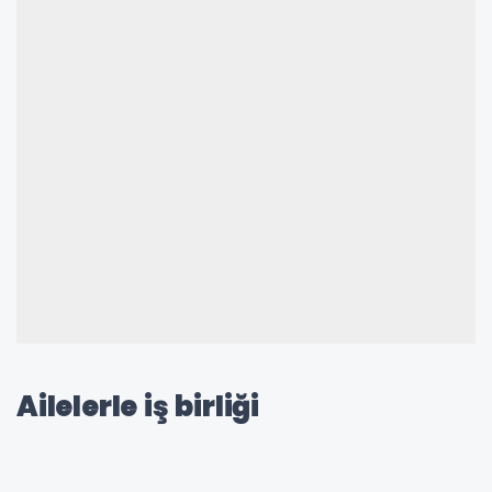
Ailelerle iş birliği
kapsamındaki uygulamalar,
"Eğitim Takvimi" ile bir adım