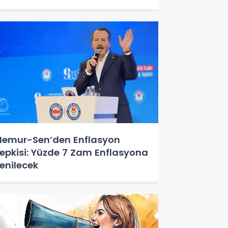
emur-Sen’den Enflasyon
epkisi: Yüzde 7 Zam Enflasyona
enilecek