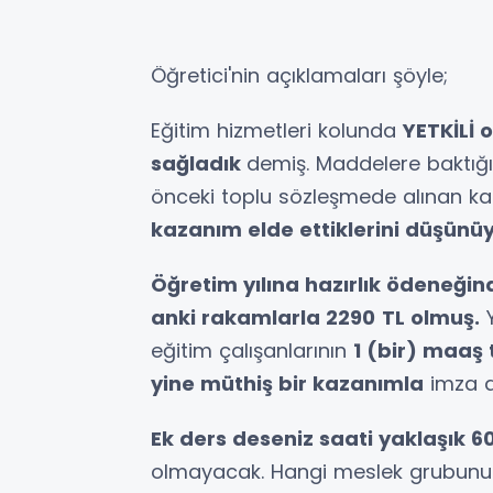
Öğretici'nin açıklamaları şöyle;
Eğitim hizmetleri kolunda
YETKİLİ o
sağladık
demiş. Maddelere baktığ
önceki toplu sözleşmede alınan kar
kazanım elde ettiklerini düşünüy
Öğretim yılına hazırlık ödeneğin
anki rakamlarla 2290
TL olmuş.
Y
eğitim çalışanlarının
1 (bir) maaş
yine müthiş bir kazanımla
imza al
Ek ders deseniz saati yaklaşık 6
olmayacak. Hangi meslek grubunun b