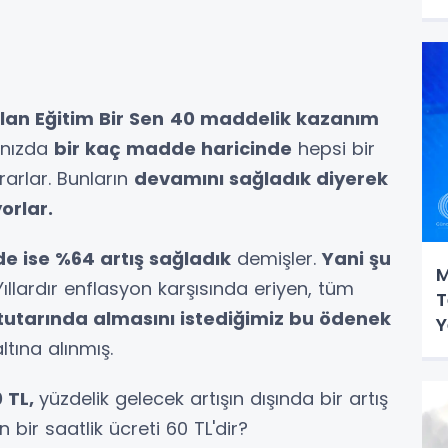
lan Eğitim Bir Sen
40 maddelik kazanım
ınızda
bir kaç madde haricinde
hepsi bir
arlar. Bunların
devamını sağladık diyerek
orlar.
de ise %64 artış sağladık
demişler.
Yani şu
M
ıllardır enflasyon karşısında eriyen, tüm
T
 tutarında almasını istediğimiz bu ödenek
Y
tına alınmış.
0 TL,
yüzdelik gelecek artışın dışında bir artış
ir saatlik ücreti 60 TL'dir?