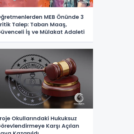
ğretmenlerden MEB Önünde 3
ritik Talep: Taban Maaş,
üvenceli İş ve Mülakat Adaleti
roje Okullarındaki Hukuksuz
örevlendirmeye Karşı Açılan
ava Kazanıldı