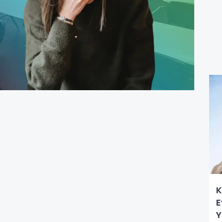
K
E
Y