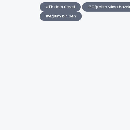
#Ek ders ücreti
#Öğretim yılına hazır
#eğitim bir-sen