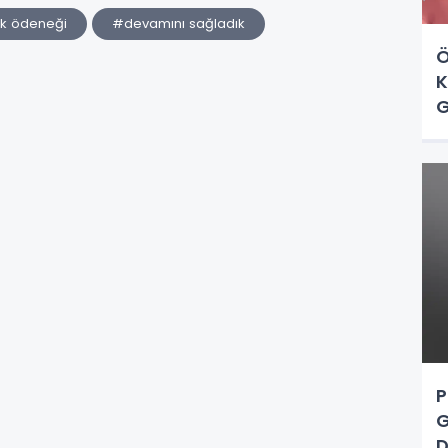
lık ödeneği
#devamını sağladık
Ö
K
G
P
G
D