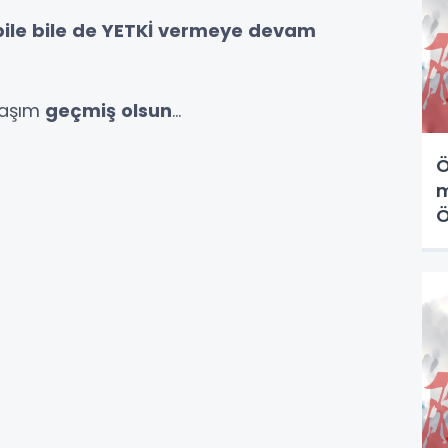
ile bile de YETKİ vermeye devam
taşım
geçmiş olsun
...
Ö
m
Ö
k