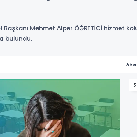
el Başkanı Mehmet Alper ÖĞRETİCİ hizmet ko
da bulundu.
Abon
S