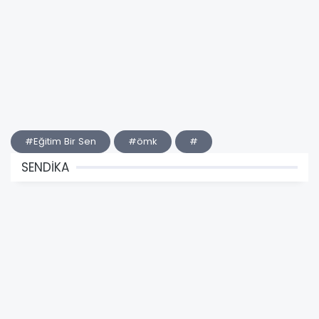
#Eğitim Bir Sen
#ömk
#
SENDİKA