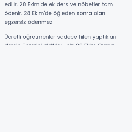
edilir. 28 Ekim'de ek ders ve nöbetler tam
ödenir. 28 Ekim'de öğleden sonra olan
egzersiz ödenmez.
Ücretli öğretmenler sadece fiilen yaptıkları
dersin ücretini aldıkları için 28 Ekim Cuma
günü saat 13'e kadar olan fiilen yaptıkları
dersin ücretini alırlar.
28 Ekim'de halk eğitim kursları ödenir. Evde
eğitim, destek eğitimi, koordinatörlük, müdür
yetkililik görevleri ödenir.
29 Ekim 2022 Cumartesi Günü
29 Ekim'de DYK planı olmadığı için o gün DYK