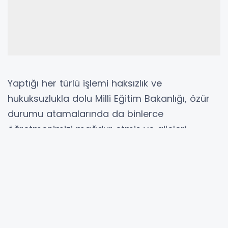
Yaptığı her türlü işlemi haksızlık ve
hukuksuzlukla dolu Milli Eğitim Bakanlığı, özür
durumu atamalarında da binlerce
öğretmenimizi mağdur etmiş ve aileleri
parçalamıştır.
Bu durumu düzeltmek adına el altından özür
durumu ataması yapılmamış
öğretmenlerimize memuriyete geçiş teklifi
yapıldığı duyumları üzerine Bakanlığa bir yazı