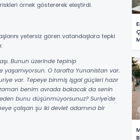
iskleri örnek göstererek eleştirdi.
E
Ç
şlarını yetersiz gören vatandaşlara tepki
M
:
aşı. Bunun üzerinde tepinip
de yaşamıyorsun. O tarafta Yunanistan var.
iye var. Tepeye binmiş işgal güçleri hazır
diği zaman benim avrada bakacak da senin
den bunu düşünmüyorsunuz? Suriye'de
rmeye çalışan şu iki devlet adamına bir
M
B