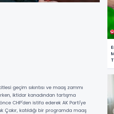
E
M
T
kitlesi geçim sıkıntısı ve maaş zammı
urken, iktidar kanadından tartışma
e önce CHP'den istifa ederek AK Parti'ye
fuk Çakır, katıldığı bir programda maaş