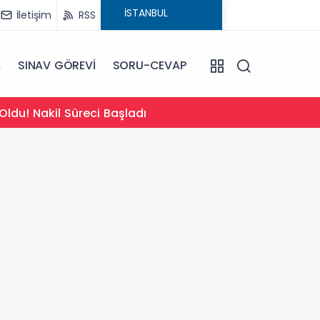
İletişim
RSS
A
SINAV GÖREVİ
SORU-CEVAP
14:09
Oldu! Nakil Süreci Başladı
Türkiy