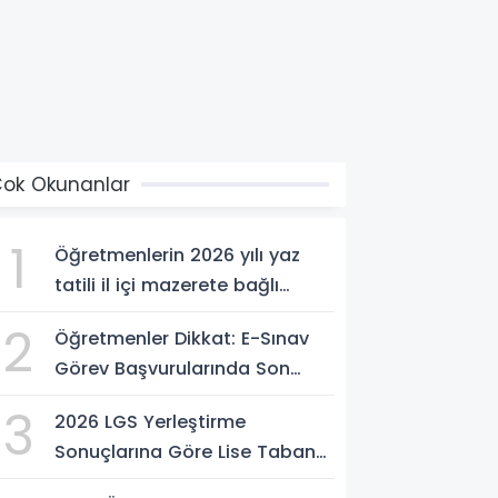
ok Okunanlar
1
Öğretmenlerin 2026 yılı yaz
tatili il içi mazerete bağlı
atama sonuçları açıklandı
2
Öğretmenler Dikkat: E-Sınav
Görev Başvurularında Son
Saatler!
3
2026 LGS Yerleştirme
Sonuçlarına Göre Lise Taban
Puanları Belli Oldu! Nakil Süreci