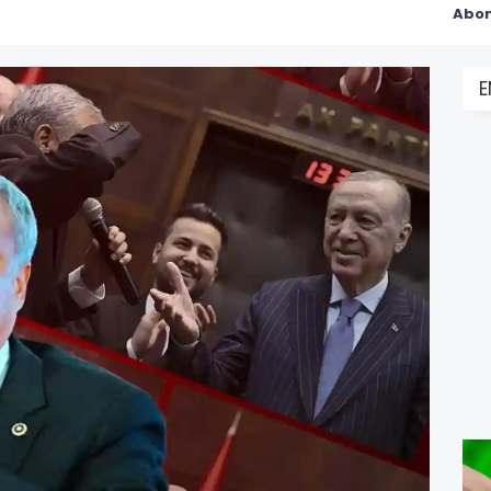
Abon
E