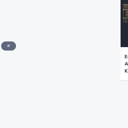
#
E
A
K