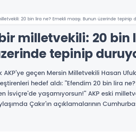
lletvekili: 20 bin lira ne? Emekli maaşı. Bunun üzerinde tepinip d
r milletvekili: 20 bin 
zerinde tepinip duruyo
 AKP'ye geçen Mersin Milletvekili Hasan Ufuk
eştirenleri hedef aldı: ''Efendim 20 bin lira 
en İsviçre'de yaşamıyorsun!'' AKP eski milletv
laşımda Çakır'ın açıklamalarının Cumhurbaş