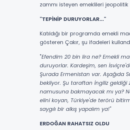
zammı isteyen emeklileri jeopolitik r
"TEPİNİP DURUYORLAR..."
Katıldığı bir programda emekli maa
gösteren Çakır, şu ifadeleri kullandı
"
Efendim 20 bin lira ne? Emekli ma
duruyorlar. Kardeşim, sen İsviçre'
Şurada Ermenistan var. Aşağıda Sur
bekliyor. Şu taraftan İngiliz gel
namusuna bakmayacak mı ya? Ne
elini koyan, Türkiye'de terörü biti
saygılı bir alkış yapalım ya!"
ERDOĞAN RAHATSIZ OLDU