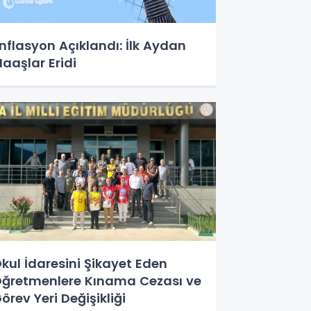
nflasyon Açıklandı: İlk Aydan
aaşlar Eridi
kul İdaresini Şikayet Eden
ğretmenlere Kınama Cezası ve
örev Yeri Değişikliği