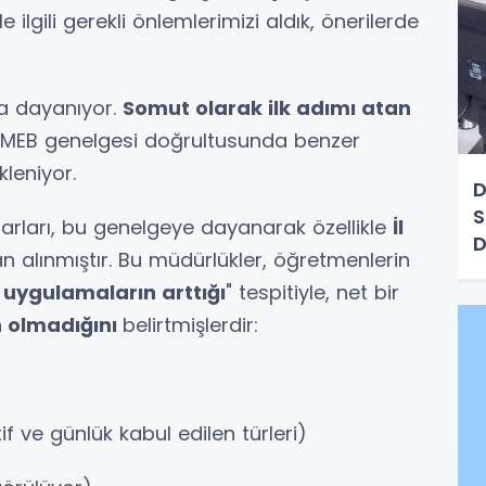
ilgili gerekli önlemlerimizi aldık, önerilerde
na dayanıyor.
Somut olarak ilk adımı atan
nı MEB genelgesi doğrultusunda benzer
leniyor.
D
S
rları, bu genelgeye dayanarak özellikle
İl
D
n alınmıştır. Bu müdürlükler, öğretmenlerin
 uygulamaların arttığı
" tespitiyle, net bir
n olmadığını
belirtmişlerdir:
if ve günlük kabul edilen türleri)