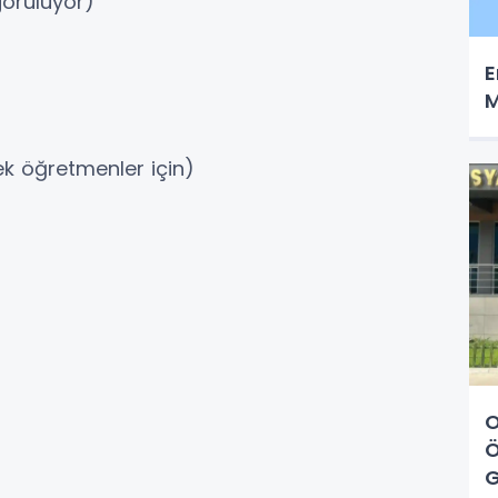
görülüyor)
E
M
k öğretmenler için)
O
Ö
G