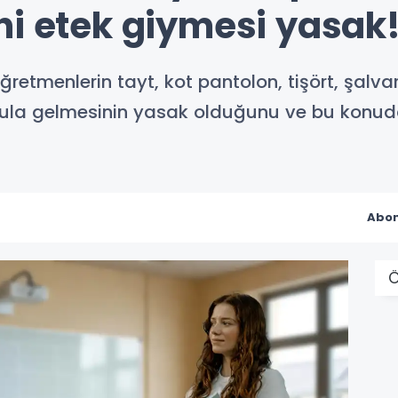
ni etek giymesi yasak
öğretmenlerin tayt, kot pantolon, tişört, şalva
kula gelmesinin yasak olduğunu ve bu konuda
Abon