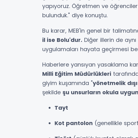
yapıyoruz. Öğretmen ve öğrencilerle 
bulunduk." diye konuştu.
Bu karar, MEB'in genel bir talimatı
il ise Bolu'dur.
Diğer illerin de ay
uygulamaları hayata geçirmesi bek
Haberlere yansıyan yasaklama kara
Milli Eğitim Müdürlükleri
tarafında
giyim kuşamında "
yönetmelik dışı
şekilde
şu unsurların okula uygu
Tayt
Kot pantolon
(genellikle sport