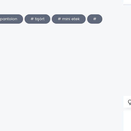
 pantolon
# tişört
# mini etek
#
Ç