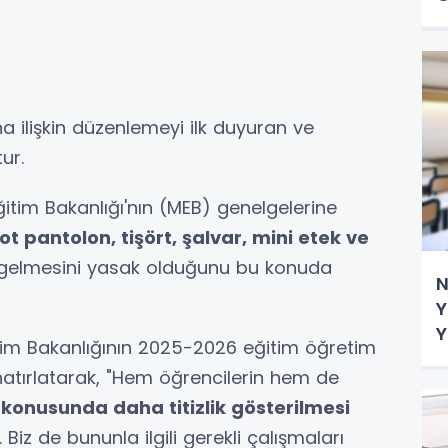
a ilişkin düzenlemeyi ilk duyuran ve
ur.
 Eğitim Bakanlığı'nın (MEB) genelgelerine
t pantolon, tişört, şalvar, mini etek ve
a gelmesini yasak olduğunu bu konuda
N
Y
Y
Eğitim Bakanlığının 2025-2026 eğitim öğretim
ı hatırlatarak, "Hem öğrencilerin hem de
ri konusunda daha titizlik gösterilmesi
. Biz de bununla ilgili gerekli çalışmaları