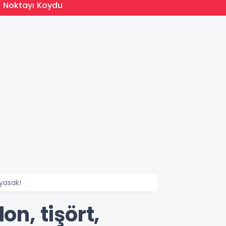
13:05
n Noktayı Koydu
MEB 20
 yasak!
on, tişört,