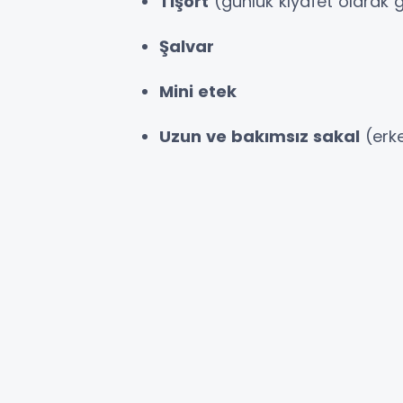
Tişört
(günlük kıyafet olarak 
Şalvar
Mini etek
Uzun ve bakımsız sakal
(erke