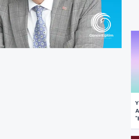
Y
A
"