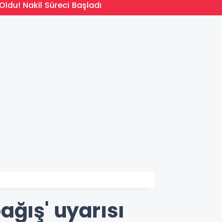
14:09
Oldu! Nakil Süreci Başladı
Türkiy
ağış' uyarısı