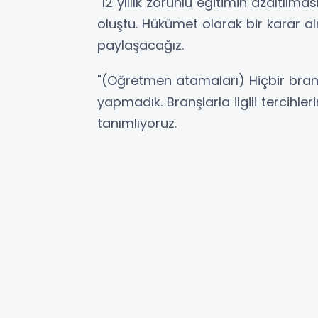
"12 yıllık zorunlu eğitimin azaltıl
oluştu. Hükümet olarak bir karar 
paylaşacağız.
"(Öğretmen atamaları) Hiçbir branş
yapmadık. Branşlarla ilgili tercihle
tanımlıyoruz.