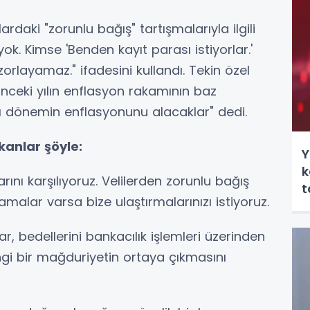
lardaki "zorunlu bağış" tartışmalarıyla ilgili
yok. Kimse 'Benden kayıt parası istiyorlar.'
orlayamaz." ifadesini kullandı. Tekin özel
r önceki yılın enflasyon rakamının baz
kları dönemin enflasyonunu alacaklar" dedi.
kanlar şöyle:
Y
k
rını karşılıyoruz. Velilerden zorunlu bağış
t
amalar varsa bize ulaştırmalarınızı istiyoruz.
r, bedellerini bankacılık işlemleri üzerinden
ngi bir mağduriyetin ortaya çıkmasını