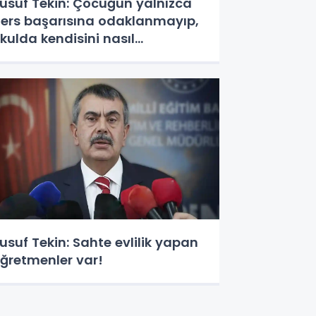
usuf Tekin: Çocuğun yalnızca
ers başarısına odaklanmayıp,
kulda kendisini nasıl
issettiğini takip etmeliyiz
usuf Tekin: Sahte evlilik yapan
ğretmenler var!