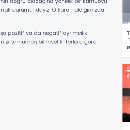
masının doğru olacağına yönelik bir kamuoyu
almak durumundayız. O kararı aldığımızda
a pozitif ya da negatif ayrımcılık
T
'
rimizi tamamen bilimsel kriterlere göre
G