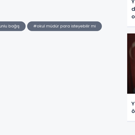
Y
d
o
h
unlu bağış
#okul müdür para isteyebilir mi
Y
ö