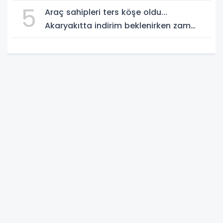
5
Araç sahipleri ters köşe oldu...
Akaryakıtta indirim beklenirken zam
geliyor!