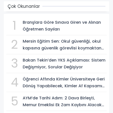
Çok Okunanlar
1
Branşlara Göre Sınava Giren ve Alınan
Öğretmen Sayıları
2
Mersin Eğitim Sen: Okul güvenliği, okul
kapısına güvenlik görevlisi koymaktan
ibaret değildir
3
Bakan Tekin’den YKS Açıklaması: Sistem
Değişmiyor, Sorular Değişiyor
4
Öğrenci Affında Kimler Üniversiteye Geri
Dönüş Yapabilecek, Kimler Af Kapsamı
Dışında?
5
AYM’de Tarihi Adım: 2 Dava Birleşti,
Memur Emeklisi Ek Zam Kaybını Alacak
mı?