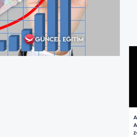
A
A
z