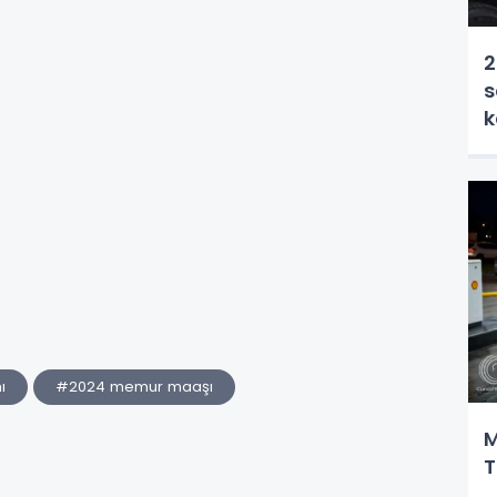
2
s
k
ı
#2024 memur maaşı
M
T