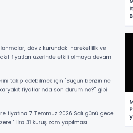
M
İ
B
anmalar, döviz kurundaki hareketlilik ve
kıt fiyatları üzerinde etkili olmaya devam
rini takip edebilmek için "Bugün benzin ne
Akaryakıt fiyatlarında son durum ne?" gibi
M
P
itre fiyatına 7 Temmuz 2026 Salı günü gece
y
zere 1 lira 31 kuruş zam yapılması