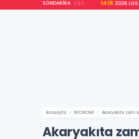
14:18
SONDAKİKA
2026 LGS 
Anasayfa
EKONOMİ
Akaryakıta zam ka
Akaryakıta zam 