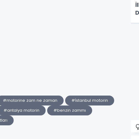
İ
D
#motorine zam ne zaman
#İstanbul motorin
#antalya motorin
#benzin zammı
ları
Ç