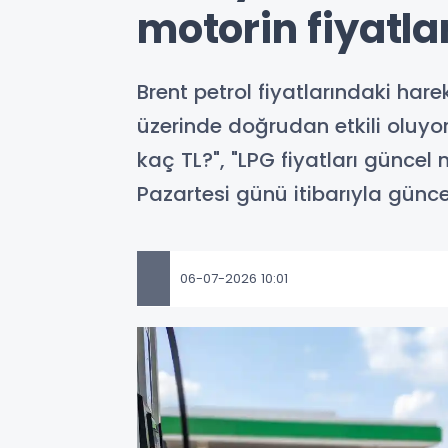
motorin fiyatla
Brent petrol fiyatlarındaki hare
üzerinde doğrudan etkili oluyor.
kaç TL?", "LPG fiyatları günce
Pazartesi günü itibarıyla günce
06-07-2026 10:01