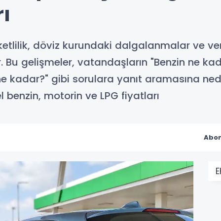
rı
ketlilik, döviz kurundaki dalgalanmalar ve verg
 Bu gelişmeler, vatandaşların "Benzin ne kadar
l ne kadar?" gibi sorulara yanıt aramasına n
l benzin, motorin ve LPG fiyatları
Abon