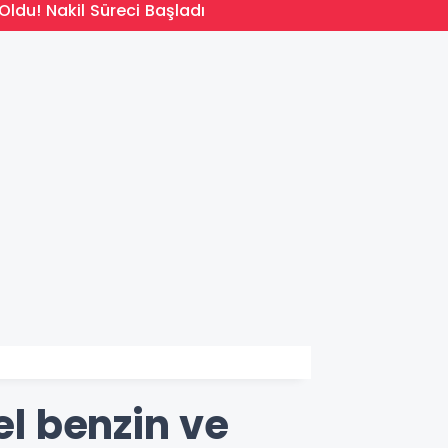
14:09
Oldu! Nakil Süreci Başladı
Türkiy
el benzin ve