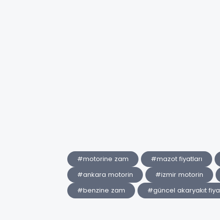
#motorine zam
#mazot fiyatları
#ankara motorin
#izmir motorin
#benzine zam
#güncel akaryakıt fiyat