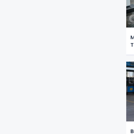
M
T
B