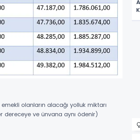
A
K
emekli olanların alacağı yolluk miktarı
 her dereceye ve ünvana aynı ödenir)
Ç