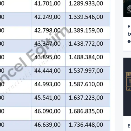
E
b
e
E