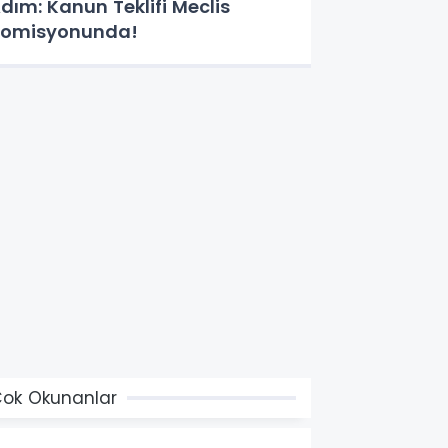
dım: Kanun Teklifi Meclis
omisyonunda!
ok Okunanlar