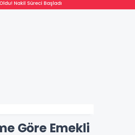
14:09
Oldu! Nakil Süreci Başladı
Türkiy
me Göre Emekli