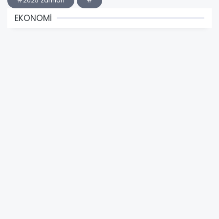
#2025 zamları
#
EKONOMİ