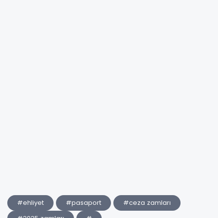
#ehliyet
#pasaport
#ceza zamları