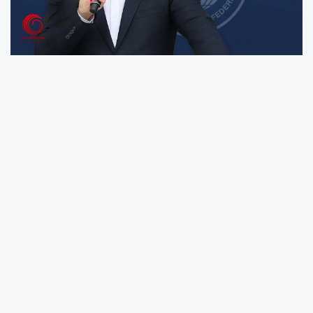
Memur-Sen Genel Başkanı Ali Yalçın, 2026-
2027 dönemi toplu sözleşme görüşmelerinde
'süreç hızlanmalı' uyarısında bulundu. Yalçın,
"Toplu sözleşmede müzakerelerin
başlamasına 12 gün kaldı. Bundan sonra vakit
kaybetmeden hızlı ve kesintisiz müzakere
sürecini işletmek zorundayız. Sürenin üçte biri
geçti, bu nedenle masanın aralıksız çalışması
şart" dedi.