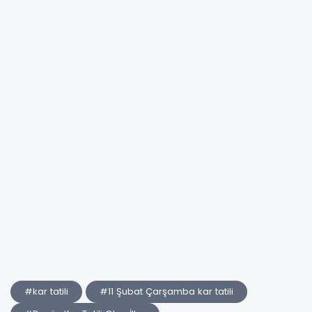
#kar tatili
#11 Şubat Çarşamba kar tatili