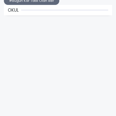
#Bugün Kar Tatili Olan İller
OKUL