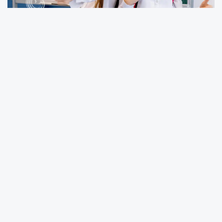
Millî Eğitim Bakanlığına bağlı okullarda yeni
eğitim öğretim yılı için seçmeli ders belirleme
süreci başladı. Ortaokul ve liselerde
uygulanacak seçmeli derslerin
belirlenmesinde öğrenci ve velilerin tercihleri
esas alınacak.
Seçmeli ders süreci öncelikle okul yönetimleri
tarafından öğrenci ve velilere açılacak ders
listelerinin duyurulmasıyla başlıyor. Dersler,
Talim ve Terbiye Kurulu tarafından onaylı
öğretim programları arasından belirleniyor.